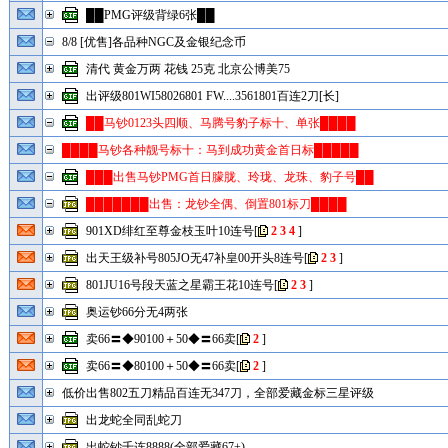
██PMG评级背绿6张██
8/8 [优售]各品种NGC及金银纪念币
清代 黄金万两 花钱 25克 北京公博美75
出评级801WI58026801 FW....3561801百连2刀[长]
██马钞0123头四顺、马腾号豹子标十、单张████
████马钞各种靓号标十：马到成功黄金首日标█████
███出售马钞PMG首日朦胧、玲珑、龙珠、豹子号██
███████出售：龙钞全偶、倒置801标刀████
901XD绯红至尊金枝玉叶10连号
[
2
3
4
]
出天王级补号805JO无47补皇00开头8连号
[
2
3
]
801JU16号段天蓝之星霸王花10连号
[
2
3
]
奥运钞66分无4两张
卖66〓◆90100＋50◆〓66卖
[
2
]
卖66〓◆80100＋50◆〓66卖
[
2
]
低价出售802五刀精品百连无347刀，全部爱藏金标三星评级
出龙蛇全同乱蛇刀
出蛇钞千连8888(全部爱藏67+)