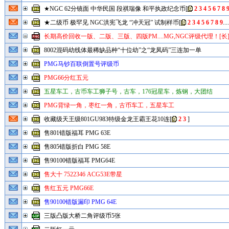
★NGC 62分镜面 中华民国 段祺瑞像 和平执政纪念币
[
2
3
4
5
6
7
8
★二级币 极罕见 NGC洪宪飞龙 “冲天冠” 试制样币
[
2
3
4
5
6
7
8
9
....
长期高价回收一版、二版、三版、四版PM....MG,NGC评级代理！[长
8002混码幼线体最稀缺品种“十位幼”之“龙凤码”三连加一单
PMG马钞百联倒置号评级币
PMG66分红五元
五星车工，古币车工狮子号，古车，176冠星车，炼钢，大团结
PMG背绿一角，枣红一角，古币车工，五星车工
收藏级天王级801GU983特级金龙王霸王花10连
[
2
3
]
售801错版福耳 PMG 63E
售805错版折白 PMG 58E
售90100错版福耳 PMG64E
售大十 7522346 ACG53E带星
售红五元 PMG66E
售90100错版漏印 PMG 64E
三版凸版大桥二角评级币5张