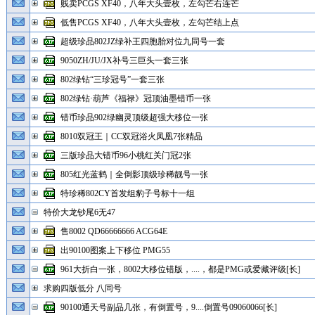
贱卖PCGS XF40，八年大头壹枚，左勾芒右连芒
低售PCGS XF40，八年大头壹枚，左勾芒结上点
超级珍品802JZ绿补王四胞胎对位九同号一套
9050ZH/JU/JX补号三巨头一套三张
802绿钻“三珍冠号”一套三张
802绿钻·葫芦《福禄》冠顶油墨错币一张
错币珍品902绿幽灵顶级超强大移位一张
8010双冠王｜CC双冠浴火凤凰7张精品
三版珍品大错币96小桃红关门冠2张
805红光蓝鹤｜全倒影顶级珍稀靓号一张
特珍稀802CY首发组豹子号标十一组
特价大龙钞尾6无47
售8002 QD66666666 ACG64E
出90100图案上下移位 PMG55
961大折白一张，8002大移位错版，....，都是PMG或爱藏评级[长]
求购四版低分 八同号
90100通天号副品几张，有倒置号，9....倒置号09060066[长]