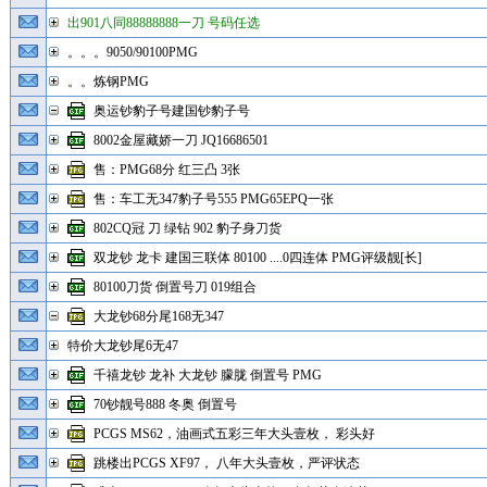
出901八同88888888一刀 号码任选
。。。9050/90100PMG
。。炼钢PMG
奥运钞豹子号建国钞豹子号
8002金屋藏娇一刀 JQ16686501
售：PMG68分 红三凸 3张
售：车工无347豹子号555 PMG65EPQ一张
802CQ冠 刀 绿钻 902 豹子身刀货
双龙钞 龙卡 建国三联体 80100 ....0四连体 PMG评级靓[长]
80100刀货 倒置号刀 019组合
大龙钞68分尾168无347
特价大龙钞尾6无47
千禧龙钞 龙补 大龙钞 朦胧 倒置号 PMG
70钞靓号888 冬奥 倒置号
PCGS MS62，油画式五彩三年大头壹枚， 彩头好
跳楼出PCGS XF97， 八年大头壹枚，严评状态