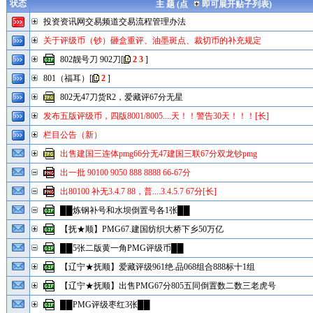
状态
主 题 (点
即可展开贴子列表)
投资资讯网交易频道交易流程管理办法
关于评级币（钞）砸盒重评、油墨斑点、裁切币的补充规定
802靓号刀 902刀
[
2
3
]
801（福耳）
[
2
]
802无47刀货R2，爱藏评67分无星
发布五版评级币，四版8001/8005....天！！警告30天！！！[长]
栏目公告（新）
出售建国三连体pmg66分无47建国三联67分双龙钞pmg
出一批 90100 9050 888 8888 66-67分
出80100 补无3.4.7 88，普....3.4.5.7 67分[长]
██炼钢补号和水坝倒置号各1张██
【抚★顺】PMG67.建国纺织大桥下乡50万亿
██5张二版黄一角PMG评级币██
【辽宁★抚顺】爱藏评级961绝.品068组合888标十1组
【辽宁★抚顺】出售PMG67分805五同倒置数二数三老虎号
██PMG评级枣红3张██