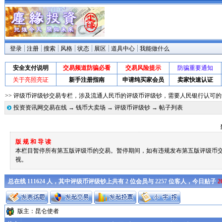
登录
注册
搜索
风格
状态
展区
道具中心
我能做什么
安全支付说明
交易频道防骗必看
交易风险提示
防骗重要通知
关于亮照亮证
新手注册指南
申请纯买家会员
卖家快速认证
>> 评级币评级钞交易专栏，涉及流通人民币的评级币评级钞，需要人民银行认可
投资资讯网交易在线
→
钱币大卖场
→
评级币评级钞
→ 帖子列表
版 规 和 导 读
本栏目暂停所有第五版评级币的交易。暂停期间，如有违规发布第五版评级币
视。
总在线 111624 人，其中评级币评级钞上共有 2 位会员与 2257 位客人，今日贴子
2
版主：
昆仑使者