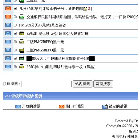
二版红一元
几张PMG早期评级币豹子号，通走包邮
[
2
]
交通银行民国时期纸币拾圆，号码错位错误....笔打叉，一口价1200[长
PMG69分无47尾8靓号奥运钞
新贴出 奥运钞 龙钞 建国钞人银鉴定册
二版PMG58EPQ黑一元
二版PMG58EPQ黑一元
██8002大尺寸趣味品种尾88倒置号1张██
PMG孙中山雕刻凹版红色样票一枚（孤品）
快速搜索：
-=> 评级币评级钞 图例
开放的话题
热门的话题
锁定的话题
Powered By
D
Copyright ©2020 - 
备202
页面执行时间 0.5