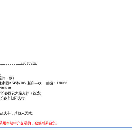
日。
照片一致）
A345栋105 赵庆丰收 邮编：130066
89718
8中信银行长春西安大路支行（首选）
8 农行长春市朝阳支行
是赵庆丰，其他人无效。
未采用本站中介交易的，被骗后果自负。