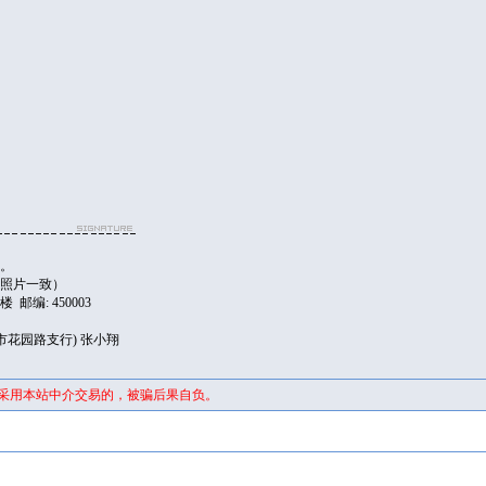
日。
，照片一致）
邮编: 450003
南省郑州市花园路支行) 张小翔
未采用本站中介交易的，被骗后果自负。
证