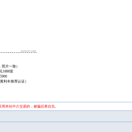
。
，照片一致）
1888室
900
话，黄利丰推荐认证）
采用本站中介交易的，被骗后果自负。
证