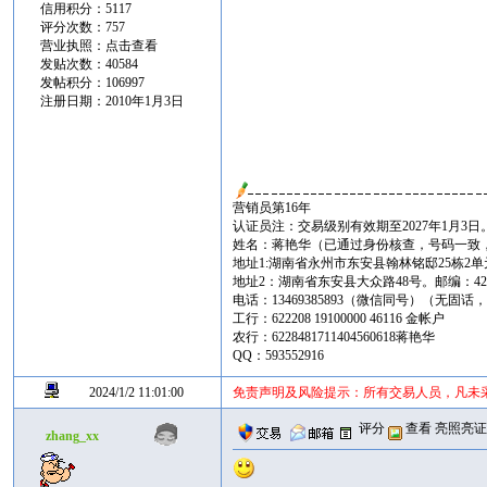
信用积分：5117
评分次数：757
营业执照：
点击查看
发贴次数：40584
发帖积分：106997
注册日期：2010年1月3日
营销员第16年
认证员注：交易级别有效期至2027年1月3日
姓名：蒋艳华（已通过身份核查，号码一致
地址1:湖南省永州市东安县翰林铭邸25栋2单元
地址2：湖南省东安县大众路48号。邮编：425
电话：13469385893（微信同号）（无固
工行：622208 19100000 46116 金帐户
农行：6228481711404560618蒋艳华
QQ：593552916
2024/1/2 11:01:00
免责声明及风险提示：所有交易人员，凡未
评分
查看
亮照亮
zhang_xx