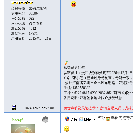
交易等级：营销员第5年
信用积分：36506
评分次数：622
营业执照：
点击查看
发贴次数：4012
发帖积分：17871
注册日期：2015年5月21日
营销员第10年
认证员注：交易级别有效期至2026年12月4
姓名: 张小翔（已通过身份核查，号码一致
地址: 河南省郑州市金水区东明路117号院4号楼 
手机: 13525503321
工行：6222 0817 0200 2082 862 (河
备用说明: 只有签名地址账户接受钱款
2024/12/26 22:23:00
免责声明及风险提示： 所有交易人员，凡
评分
查看
亮照亮
boczqf