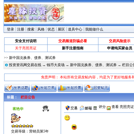
登录
注册
搜索
风格
状态
展区
道具中心
我能做什么
安全支付说明
交易频道防骗必看
交易风险提示
关于亮照亮证
新手注册指南
申请纯买家会员
>> 新中国兑换券、债券、测试券
投资资讯网交易在线
→
钱币大卖场
→
新中国兑换券、债券、测试券
→ 栏目公
免责声明： 本站所有交易发帖内容，均是为了更好地服务
标题：
栏目公告
评分
查看
亮照亮
蒋艳华
交易等级：营销员第5年