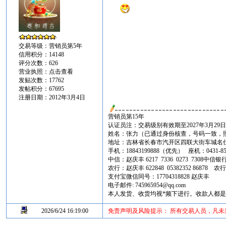
交易等级：营销员第5年
信用积分：14148
评分次数：626
营业执照：
点击查看
发贴次数：17762
发帖积分：67695
注册日期：2012年3月4日
营销员第15年
认证员注：交易级别有效期至2027年3月29
姓名：张力（已通过身份核查，号码一致，
地址：吉林省长春市汽开区四联大街车城名仕家园
手机：18843199888（优先） 座机：0431-859
中信：赵庆丰 6217 7336 0273 730
农行：赵庆丰 622848 05382352 8687
支付宝微信同号：17704318828 赵庆丰
电子邮件: 745965954@qq.com
本人发货、收货均视*频下进行。收款人都
2026/6/24 16:19:00
免责声明及风险提示： 所有交易人员，凡