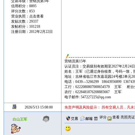
交易等级：营销员第5年
信用积分：8895
评分次数：853
营业执照：
点击查看
发贴次数：29337
发帖积分：101218
注册日期：2012年2月22日
营销员第15年
认证员注：交易级别有效期至2027年2月24
姓名：王军（已通过身份核查，号码一致，
地址：吉林省临江市东嘉花园24号楼2单元20
电话：0439---5266299 18643956899 13674
工行：6222080807000654579 王军 柜
农行：6228481876208885667 王军
电子邮件: 547227225@qq.com
2026/5/13 15:08:00
免责声明及风险提示： 所有交易人员，凡
评分
查看
亮照亮
白山王军