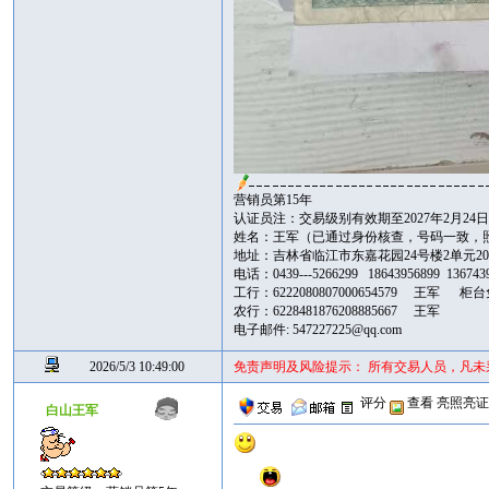
营销员第15年
认证员注：交易级别有效期至2027年2月24
姓名：王军（已通过身份核查，号码一致，
地址：吉林省临江市东嘉花园24号楼2单元20
电话：0439---5266299 18643956899 13674
工行：6222080807000654579 王军 柜
农行：6228481876208885667 王军
电子邮件: 547227225@qq.com
2026/5/3 10:49:00
免责声明及风险提示： 所有交易人员，凡
评分
查看
亮照亮
白山王军