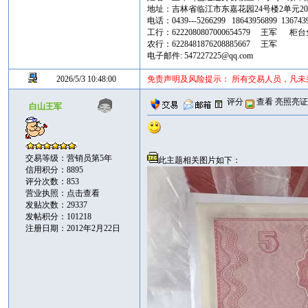
地址：吉林省临江市东嘉花园24号楼2单元20
电话：0439---5266299 18643956899 13674
工行：6222080807000654579 王军 柜
农行：6228481876208885667 王军
电子邮件: 547227225@qq.com
2026/5/3 10:48:00
免责声明及风险提示： 所有交易人员，凡
评分
查看
亮照亮
白山王军
交易等级：营销员第5年
此主题相关图片如下：
信用积分：8895
评分次数：853
营业执照：
点击查看
发贴次数：29337
发帖积分：101218
注册日期：2012年2月22日