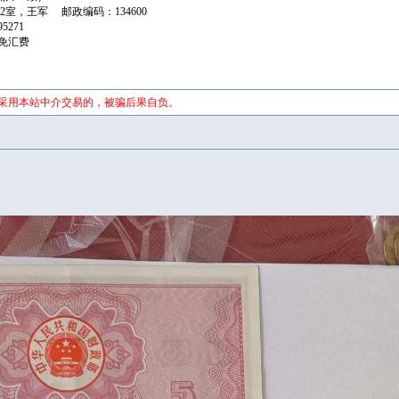
2室，王军 邮政编码：134600
395271
台免汇费
未采用本站中介交易的，被骗后果自负。
证