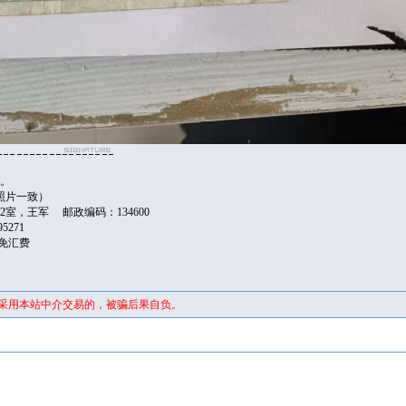
日。
照片一致）
2室，王军 邮政编码：134600
395271
台免汇费
未采用本站中介交易的，被骗后果自负。
证