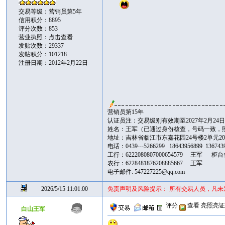
交易等级：营销员第5年
信用积分：8895
评分次数：853
营业执照：
点击查看
发贴次数：29337
发帖积分：101218
注册日期：2012年2月22日
营销员第15年
认证员注：交易级别有效期至2027年2月24
姓名：王军（已通过身份核查，号码一致，
地址：吉林省临江市东嘉花园24号楼2单元20
电话：0439---5266299 18643956899 13674
工行：6222080807000654579 王军 柜
农行：6228481876208885667 王军
电子邮件: 547227225@qq.com
2026/5/15 11:01:00
免责声明及风险提示： 所有交易人员，凡
评分
查看
亮照亮
白山王军