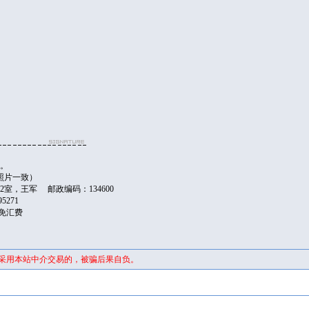
日。
照片一致）
2室，王军 邮政编码：134600
395271
台免汇费
未采用本站中介交易的，被骗后果自负。
证