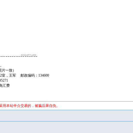
日。
照片一致）
2室，王军 邮政编码：134600
395271
台免汇费
未采用本站中介交易的，被骗后果自负。
证