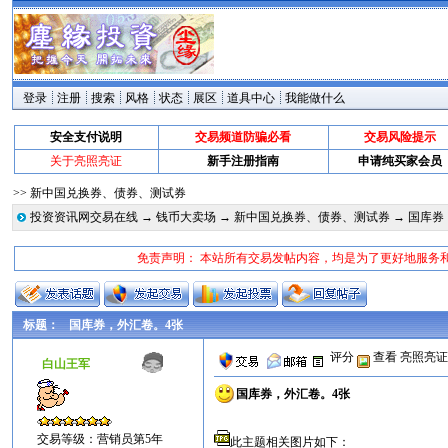
登录
注册
搜索
风格
状态
展区
道具中心
我能做什么
安全支付说明
交易频道防骗必看
交易风险提示
关于亮照亮证
新手注册指南
申请纯买家会员
>> 新中国兑换券、债券、测试券
投资资讯网交易在线
→
钱币大卖场
→
新中国兑换券、债券、测试券
→ 国库券
免责声明： 本站所有交易发帖内容，均是为了更好地服务
标题：
国库券，外汇卷。4张
评分
查看
亮照亮
白山王军
国库券，外汇卷。4张
交易等级：营销员第5年
此主题相关图片如下：