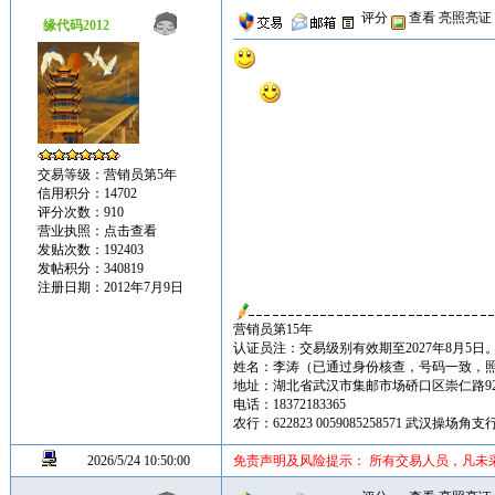
评分
查看
亮照亮证
缘代码2012
交易等级：营销员第5年
信用积分：14702
评分次数：910
营业执照：
点击查看
发贴次数：192403
发帖积分：340819
注册日期：2012年7月9日
营销员第15年
认证员注：交易级别有效期至2027年8月5日
姓名：李涛（已通过身份核查，号码一致，
地址：湖北省武汉市集邮市场硚口区崇仁路92
电话：18372183365
农行：622823 0059085258571 武汉操场
2026/5/24 10:50:00
免责声明及风险提示： 所有交易人员，凡未