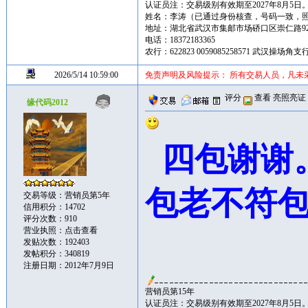
认证员注：交易级别有效期至2027年8月5日
姓名：李涛（已通过身份核查，号码一致，
地址：湖北省武汉市集邮市场硚口区崇仁路92
电话：18372183365
农行：622823 0059085258571 武汉操场
2026/5/14 10:59:00
免责声明及风险提示： 所有交易人员，凡未
评分
查看
亮照亮证
缘代码2012
四包谢谢
包老不符
交易等级：营销员第5年
信用积分：14702
评分次数：910
营业执照：
点击查看
发贴次数：192403
发帖积分：340819
注册日期：2012年7月9日
营销员第15年
认证员注：交易级别有效期至2027年8月5日