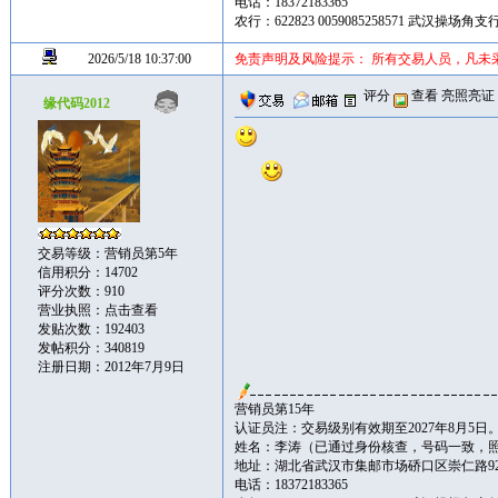
电话：18372183365
农行：622823 0059085258571 武汉操场
2026/5/18 10:37:00
免责声明及风险提示： 所有交易人员，凡未
评分
查看
亮照亮证
缘代码2012
交易等级：营销员第5年
信用积分：14702
评分次数：910
营业执照：
点击查看
发贴次数：192403
发帖积分：340819
注册日期：2012年7月9日
营销员第15年
认证员注：交易级别有效期至2027年8月5日
姓名：李涛（已通过身份核查，号码一致，
地址：湖北省武汉市集邮市场硚口区崇仁路92
电话：18372183365