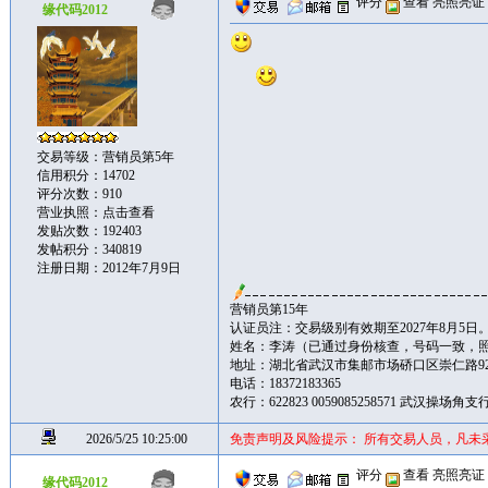
评分
查看
亮照亮证
缘代码2012
交易等级：营销员第5年
信用积分：14702
评分次数：910
营业执照：
点击查看
发贴次数：192403
发帖积分：340819
注册日期：2012年7月9日
营销员第15年
认证员注：交易级别有效期至2027年8月5日
姓名：李涛（已通过身份核查，号码一致，
地址：湖北省武汉市集邮市场硚口区崇仁路92
电话：18372183365
农行：622823 0059085258571 武汉操场
2026/5/25 10:25:00
免责声明及风险提示： 所有交易人员，凡未
评分
查看
亮照亮证
缘代码2012