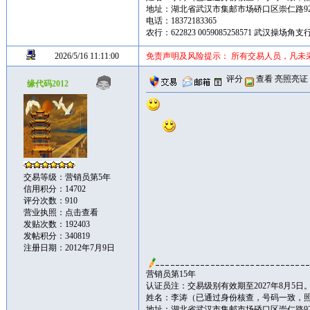
地址：湖北省武汉市集邮市场硚口区崇仁路92
电话：18372183365
农行：622823 0059085258571 武汉操场
2026/5/16 11:11:00
免责声明及风险提示： 所有交易人员，凡未
评分
查看
亮照亮证
缘代码2012
交易等级：营销员第5年
信用积分：14702
评分次数：910
营业执照：
点击查看
发贴次数：192403
发帖积分：340819
注册日期：2012年7月9日
营销员第15年
认证员注：交易级别有效期至2027年8月5日
姓名：李涛（已通过身份核查，号码一致，
地址：湖北省武汉市集邮市场硚口区崇仁路92