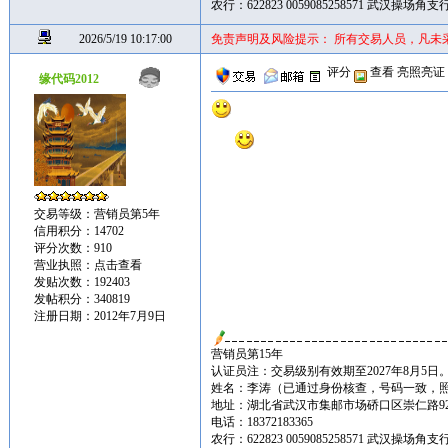
农行：622823 0059085258571 武汉操场
2026/5/19 10:17:00
免责声明及风险提示： 所有交易人员，凡未
评分
查看
亮照亮证
缘代码2012
交易等级：营销员第5年
信用积分：14702
评分次数：910
营业执照：
点击查看
发贴次数：192403
发帖积分：340819
注册日期：2012年7月9日
营销员第15年
认证员注：交易级别有效期至2027年8月5日
姓名：李涛（已通过身份核查，号码一致，
地址：湖北省武汉市集邮市场硚口区崇仁路92
电话：18372183365
农行：622823 0059085258571 武汉操场