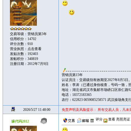
交易等级：营销员第5年
信用积分：14702
评分次数：910
营业执照：
点击查看
发贴次数：192403
发帖积分：340819
注册日期：2012年7月9日
营销员第15年
认证员注：交易级别有效期至2027年8月5日
姓名：李涛（已通过身份核查，号码一致，
地址：湖北省武汉市集邮市场硚口区崇仁路92
电话：18372183365
农行：622823 0059085258571 武汉操场
2026/5/27 11:48:00
免责声明及风险提示： 所有交易人员，凡未
评分
查看
亮照亮证
缘代码2012