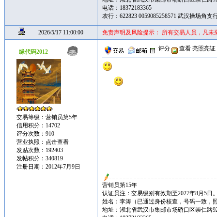
电话：18372183365
农行：622823 0059085258571 武汉操场
2026/5/17 11:00:00
免责声明及风险提示： 所有交易人员，凡未
评分
查看
亮照亮证
缘代码2012
交易等级：营销员第5年
信用积分：14702
评分次数：910
营业执照：
点击查看
发贴次数：192403
发帖积分：340819
注册日期：2012年7月9日
营销员第15年
认证员注：交易级别有效期至2027年8月5日
姓名：李涛（已通过身份核查，号码一致，
地址：湖北省武汉市集邮市场硚口区崇仁路92