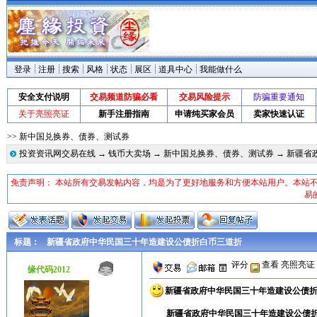
登录
注册
搜索
风格
状态
展区
道具中心
我能做什么
安全支付说明
交易频道防骗必看
交易风险提示
防骗重要通知
关于亮照亮证
新手注册指南
申请纯买家会员
卖家快速认证
>> 新中国兑换券、债券、测试券
投资资讯网交易在线
→
钱币大卖场
→
新中国兑换券、债券、测试券
→ 新疆省
免责声明： 本站所有交易发帖内容，均是为了更好地服务和方便本站用户。本站
易
标题：
新疆省政府中华民国三十年造建设公债折白币三道折
评分
查看
亮照亮证
缘代码2012
新疆省政府中华民国三十年造建设公债
新疆省政府中华民国三十年造建设公债