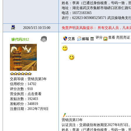
姓名：李涛（已通过身份核查，号码一致，
地址：湖北省武汉市集邮市场硚口区崇仁路92
电话：18372183365
农行：622823 0059085258571 武汉操场
2026/5/15 10:55:00
免责声明及风险提示： 所有交易人员，凡未
评分
查看
亮照亮证
缘代码2012
交易等级：营销员第5年
信用积分：14702
评分次数：910
营业执照：
点击查看
发贴次数：192403
发帖积分：340819
注册日期：2012年7月9日
营销员第15年
认证员注：交易级别有效期至2027年8月5日
姓名：李涛（已通过身份核查，号码一致，