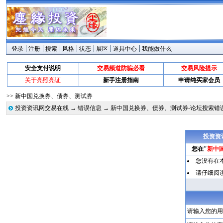
登录
注册
搜索
风格
状态
展区
道具中心
我能做什么
安全支付说明
交易频道防骗必看
交易风险提示
关于亮照亮证
新手注册指南
申请纯买家会员
>> 新中国兑换券、债券、测试券
投资资讯网交易在线
→
错误信息
→ 新中国兑换券、债券、测试券-论坛搜索错
投资资
您在"
新中
您没有在
请仔细阅
请输入您的用