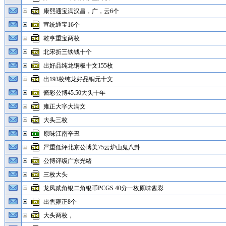
康熙通宝满汉昌，广，云6个
宣统通宝16个
乾亨重宝两枚
北宋折三铁钱十个
出好品纯龙铜板十文155枚
出193枚纯龙好品铜元十文
酱彩公博45.50大头十年
雍正大字大满文
大头三枚
原味江南辛丑
严重低评北京公博美75云炉山鬼八卦
公博评级广东光绪
三枚大头
龙凤贰角银二角银币PCGS 40分一枚原味酱彩
出售雍正8个
大头两枚，