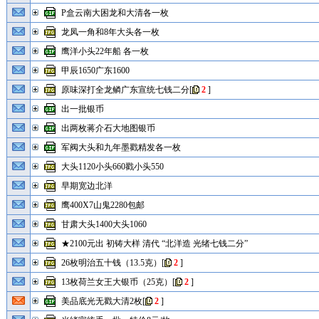
P盒云南大困龙和大清各一枚
龙凤一角和8年大头各一枚
鹰洋小头22年船 各一枚
甲辰1650广东1600
原味深打全龙鳞广东宣统七钱二分
[
2
]
出一批银币
出两枚蒋介石大地图银币
军阀大头和九年墨戳精发各一枚
大头1120小头660戳小头550
早期宽边北洋
鹰400X7山鬼2280包邮
甘肃大头1400大头1060
★2100元出 初铸大样 清代 “北洋造 光绪七钱二分”
26枚明治五十钱（13.5克）
[
2
]
13枚荷兰女王大银币（25克）
[
2
]
美品底光无戳大清2枚
[
2
]