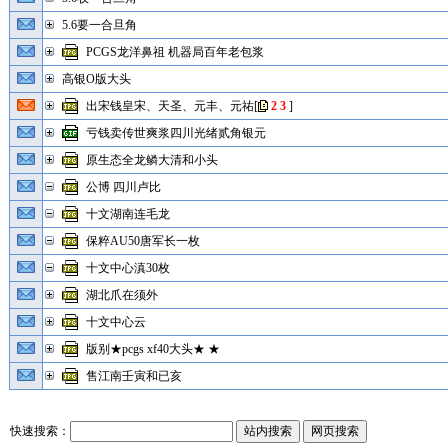
5.6要一合旦角
PCGS龙洋鼻祖 机器局百年老包浆
高银O版大头
出宋钱皇宋、天圣、元丰、元祐
[
2
3
]
亏钱卖传世爽浆四川光绪贰角银元
原生态全龙鳞大清和小头
公博 四川卢比
十文湖南连毛龙
保粹AU50唐军长一枚
十文中心滇30枚
湖北爪在须外
十文中心云
版别★pcgs xf40大头★ ★
售江南壬寅和已亥
快速搜索：