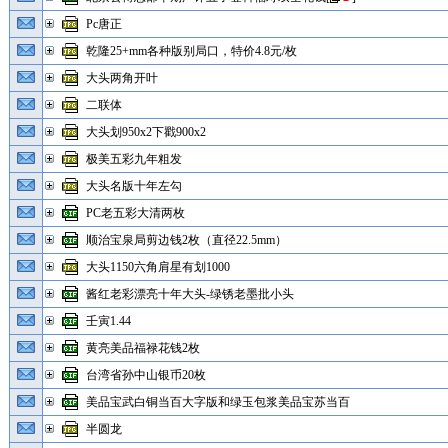
Pc唐正
乾隆25+mm各种版别局口，特价4.8元/枚
大头两角开叶
二联体
大头划950x2下戳900x2
极美五彩九年粗发
大头名版十年左勾
PC老五彩大清两枚
顺治宝泉局剪边钱2枚（直径22.5mm）
大头1150六角肩星有划1000
酱红老彩漂亮十年大头-绿锈老墨批小头
壬寅1.44
黄亮美品福禄花钱2枚
台湾省孙中山银币20枚
美品宝武白铜当百大字版和绿玉包浆美品宝苏当百
半圆龙