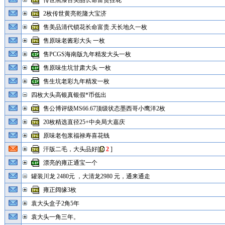
传世黑漆古美品长命富贵挂花
2枚传世黄亮乾隆大宝济
售美品清代锁花长命富贵.天长地久一枚
售原味老酱彩大头 一枚
售PCGS海南版九年精发大头一枚
售原味生坑甘肃大头 一枚
售生坑老彩九年精发一枚
四枚大头高银真银假*币低出
售公博评级MS66.67顶级状态墨西哥小鹰洋2枚
20枚精选直径25+中央局大嘉庆
原味老包浆福禄寿喜花钱
汗版二毛，大头品好
[
2
]
漂亮的雍正通宝一个
罐装川龙 2480元 ，大清龙2980 元，通来通走
雍正阔缘3枚
袁大头盒子2角5年
袁大头一角三年。