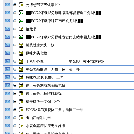
公博总部评级银豪4个
██PCGS评级45分原味福建都督府造二角1枚██
██PCGS评级原味江南己亥龙1枚██
银元书
██PCGS评级45分原味老云南光绪半圆龙1枚██
罐装甘肃大头一枚
原味大头七枚
十八年孙像一一一一一一一地光80一枚不满意包退
黄亮美品顺治，无翘，裂，漏，补
原味湖北龙 1888元 三包
传世黄亮刘海戏金蟾花钱
传世黄亮小鹿吃桃花钱
极美稀少十文铜元3个
PCGSAU53黄花岗二角，民国二十年
出山西老彩九年
水表金嘉庆长庆无星好版