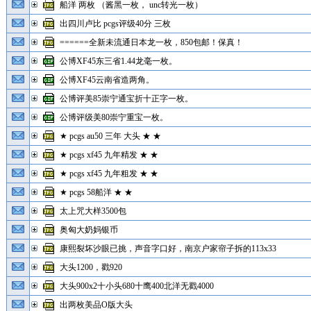
船洋 两枚 （酱黑一枚， unc转光一枚）
出四川卢比 pcgs评级40分 三枚
======全新未流通日本龙一枚，850包邮！保真！
公博XF45东三省1.44龙毫一枚。
公博XF45云南省造两角。
公博评美85崇宁通宝折十正字一枚。
公博评级美80崇宁重宝一枚。
★ pcgs au50 三年 大头 ★ ★
★ pcgs xf45 九年精发 ★ ★
★ pcgs xf45 九年粗发 ★ ★
★ pcgs 58船洋 ★ ★
太上咒大样3500包
奥匈大奶妈银币
康熙裂坏沙眼已挑，声音字口好，南京户家帘子拆的113x33
大头1200，戳920
大头900x2十小头680十鹰400北洋无戳4000
出两枚美品O版大头