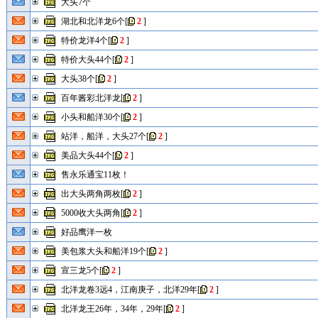
大头7个
湖北和北洋龙6个
[
2
]
特价龙洋4个
[
2
]
特价大头44个
[
2
]
大头38个
[
2
]
百年酱彩北洋龙
[
2
]
小头和船洋30个
[
2
]
站洋，船洋，大头27个
[
2
]
美品大头44个
[
2
]
售永乐通宝11枚！
出大头两角两枚
[
2
]
5000收大头两角
[
2
]
好品鹰洋一枚
美包浆大头和船洋19个
[
2
]
宣三龙5个
[
2
]
北洋龙卷3远4，江南庚子，北洋29年
[
2
]
北洋龙王26年，34年，29年
[
2
]