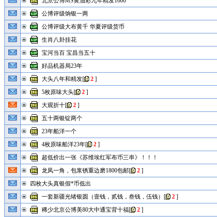
北京公博MS黄油彩九年精发1600
公博评级饷银一两
公博评级大布黄千 华夏评级货币
生肖八卦挂花
宝河当百 宝昌当五十
好品机器局23年
大头八年和精发
[
2
]
5枚原味大头
[
2
]
大观折十
[
2
]
五十两银锭两个
23年船洋一个
4枚原味船洋23年
[
2
]
超低价出一张《苏维埃红军布币三串》！！！
龙凤一角，包浆锈重边磨1800包邮
[
2
]
四枚大头真银假*币低出
一套新疆光绪银圆（壹钱，贰钱，叁钱，伍钱）
[
2
]
稀少北京公博美80大中通宝背十福
[
2
]