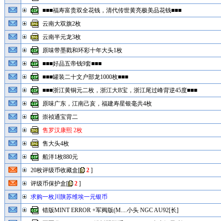
■■■福寿富贵双全花钱，清代传世黄亮极美品花钱■■■
云南大双旗2枚
云南半元龙3枚
原味带墨戳和环彩十年大头1枚
■■■好品五帝钱9套■■■
■■■罐装二十文户部龙1000枚■■■
■■■浙江黄铜元二枚，浙江大B宝，浙江尾过峰背逆45度■■■
原味广东，江南己亥，福建寿星银毫共4枚
崇祯通宝背二
售罗汉康熙 2枚
售大头4枚
船洋1枚880元
20枚评级币收藏盒
[
2
]
评级币保护盒
[
2
]
求购一枚川陕苏维埃一元银币
错版MINT ERROR +军阀版(M....小头 NGC AU92[长]