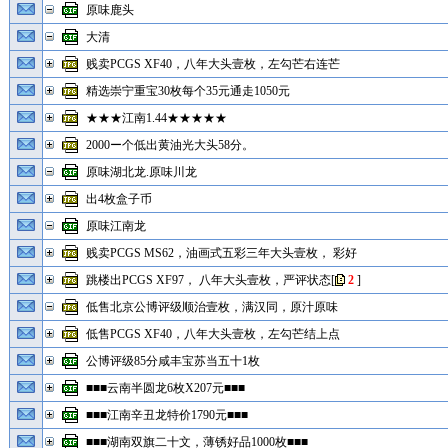
原味鹿头
大清
贱卖PCGS XF40，八年大头壹枚，左勾芒右连芒
精选崇宁重宝30枚每个35元通走1050元
★★★江南1.44★★★★★
2000ー个低出黄油光大头58分。
原味湖北龙.原味川龙
出4枚盒子币
原味江南龙
贱卖PCGS MS62，油画式五彩三年大头壹枚， 彩好
跳楼出PCGS XF97， 八年大头壹枚，严评状态
[
2
]
低售北京公博评级顺治壹枚，满汉同，原汁原味
低售PCGS XF40，八年大头壹枚，左勾芒结上点
公博评级85分咸丰宝苏当五十1枚
■■■云南半圆龙6枚X207元■■■
■■■江南辛丑龙特价1790元■■■
■■■湖南双旗二十文，薄锈好品1000枚■■■