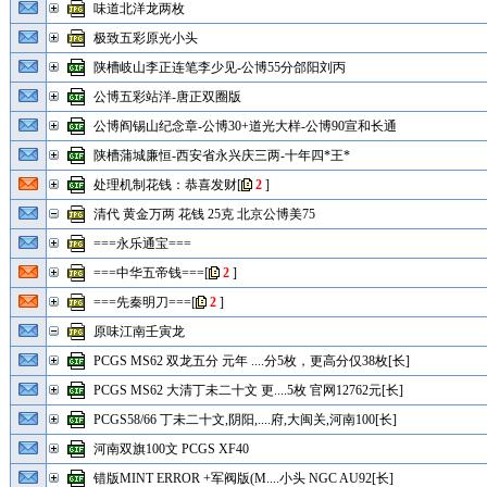
味道北洋龙两枚
极致五彩原光小头
陕槽岐山李正连笔李少见-公博55分郃阳刘丙
公博五彩站洋-唐正双圈版
公博阎锡山纪念章-公博30+道光大样-公博90宣和长通
陕槽蒲城廉恒-西安省永兴庆三两-十年四*王*
处理机制花钱：恭喜发财
[
2
]
清代 黄金万两 花钱 25克 北京公博美75
===永乐通宝===
===中华五帝钱===
[
2
]
===先秦明刀===
[
2
]
原味江南壬寅龙
PCGS MS62 双龙五分 元年 ....分5枚，更高分仅38枚[长]
PCGS MS62 大清丁未二十文 更....5枚 官网12762元[长]
PCGS58/66 丁未二十文,阴阳,....府,大闽关,河南100[长]
河南双旗100文 PCGS XF40
错版MINT ERROR +军阀版(M....小头 NGC AU92[长]