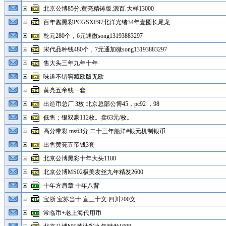
北京公博85分.黄亮精铸版.源百.大样13000
百年酱黑彩PCGSXF97北洋光绪34年壹圆长尾龙
乾元280个，6元通微song13193883297
宋代品种钱480个，7元通加微song13193883297
售大头三年九年十年
味道不错窖藏欧版无欧
黄亮五帝钱一套
出造币总厂 3枚 北京总部公博45，pc92 ，98
低售；银双豪112枚。卖63元/枚。
高分带彩 ms63分 二十三年船洋#银元机制银币
出售黄亮五帝钱3套
北京公博黑彩十年大头1180
北京公博MS02极美发丝九年精发2600
十年方肩章 十年八背
宝浙 宝苏当十 宣三十文 四川200文
常临币+老上海代用币