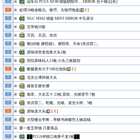
冠军分 PCGS XF40 错版阴阳币.... ERROR 当十铜元[长]
处理24格放银元。银币。古钱币拖盘
[
2
]
NGC MS62 错版 MINT ERROR 中孔壹分
五帝钱10套
万历。天启。崇贞
顺治8枚.康熙福1。康熙璋。天命1崇贞背二。
原味传世老包浆大头1枚
同坑原味站人15枚,小头三枚版别
断腿黄布大千198元包快
[
2
]
北京公博评级大头
罐装甘肃长缨
南宋。大全五十.23枚,宣统，光绪背字.7枚
崇贞背二。乾隆。光绪。道光大样。5枚
原味袁大头
[
2
3
]
大型楼台亭阁，琴棋书画镂空人物花钱
要一套五帝钱 只要美品
██PCGS评级江南庚子龙1枚██