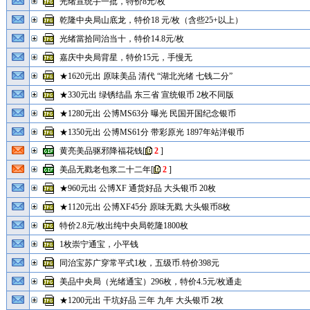
光绪宣统手一批，特价8元/枚
乾隆中央局山底龙，特价18 元/枚（含些25+以上）
光绪當拾同治当十，特价14.8元/枚
嘉庆中央局背星，特价15元，手慢无
★1620元出 原味美品 清代 “湖北光绪 七钱二分”
★330元出 绿锈结晶 东三省 宣统银币 2枚不同版
★1280元出 公博MS63分 曝光 民国开国纪念银币
★1350元出 公博MS61分 带彩原光 1897年站洋银币
黄亮美品驱邪降福花钱
[
2
]
美品无戳老包浆二十二年
[
2
]
★960元出 公博XF 通货好品 大头银币 20枚
★1120元出 公博XF45分 原味无戳 大头银币8枚
特价2.8元/枚出纯中央局乾隆1800枚
1枚崇宁通宝，小平钱
同治宝苏广穿常平式1枚，五级币.特价398元
美品中央局（光绪通宝）296枚，特价4.5元/枚通走
★1200元出 干坑好品 三年 九年 大头银币 2枚