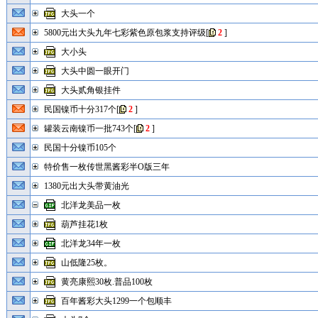
大头一个
5800元出大头九年七彩紫色原包浆支持评级
[
2
]
大小头
大头中圆一眼开门
大头贰角银挂件
民国镍币十分317个
[
2
]
罐装云南镍币一批743个
[
2
]
民国十分镍币105个
特价售一枚传世黑酱彩半O版三年
1380元出大头带黄油光
北洋龙美品一枚
葫芦挂花1枚
北洋龙34年一枚
山低隆25枚。
黄亮康熙30枚.普品100枚
百年酱彩大头1299一个包顺丰