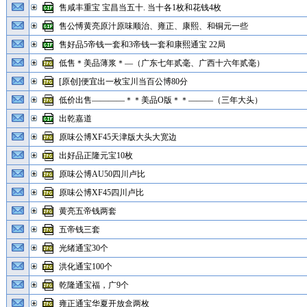
售咸丰重宝 宝昌当五十. 当十各1枚和花钱4枚
售公愽黄亮原汁原味顺治、雍正、康熙、和铜元一些
售好品5帝钱一套和3帝钱一套和康熙通宝 22局
低售＊美品薄浆＊—（广东七年贰毫、广西十六年贰毫）
[原创]便宜出一枚宝川当百公博80分
低价出售————＊＊美品O版＊＊———（三年大头）
出乾嘉道
原味公博XF45天津版大头大宽边
出好品正隆元宝10枚
原味公博AU50四川卢比
原味公博XF45四川卢比
黄亮五帝钱两套
五帝钱三套
光绪通宝30个
洪化通宝100个
乾隆通宝福，广9个
雍正通宝华夏开放盒两枚