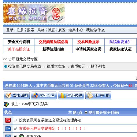
登录
注册
搜索
风格
状态
展区
道具中心
我能做什么
安全支付说明
交易频道防骗必看
交易风险提示
防骗重要通知
关于亮照亮证
新手注册指南
申请纯买家会员
卖家快速认证
>> 古币银元交易专区
投资资讯网交易在线
→
钱币大卖场
→
古币银元
→ 帖子列表
总在线 154489 人，其中古币银元上共有 51 位会员与 2238 位客人，今日贴子
65
[
版主：
xiao李飞刀
彭兵
状态
主 题 (点
即可展开贴子列表)
投资资讯网交易频道交易流程管理办法
古币银元栏目交易规定 ！！！！！！！！
售五帝钱，，