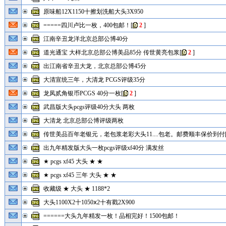
原味船12X1150十擦划洗船大头3X950
=====四川卢比一枚，400包邮！
[
2
]
江南辛丑龙洋北京总部公博40分
道光通宝 大样北京总部公博美品85分 传世黄亮包浆
[
2
]
出江南省辛丑大龙，北京总部公博45分
大清宣统三年，大清龙 PCGS评级35分
龙凤贰角银币PCGS 40分一枚
[
2
]
武昌版大头pcgs评级40分大头 两枚
大清龙 北京总部公博评级两枚
传世美品百年老银元，老包浆老彩大头11....包老。邮费顺丰保价到付[
出九年精发版大头一枚pcgs评级xf40分 满发丝
★ pcgs xf45 大头 ★ ★
★ pcgs xf45 三年 大头 ★ ★
收藏级 ★ 大头 ★ 1188*2
大头1100X2十1050ⅹ2十有戳2X900
======大头九年精发一枚！品相完好！1500包邮！