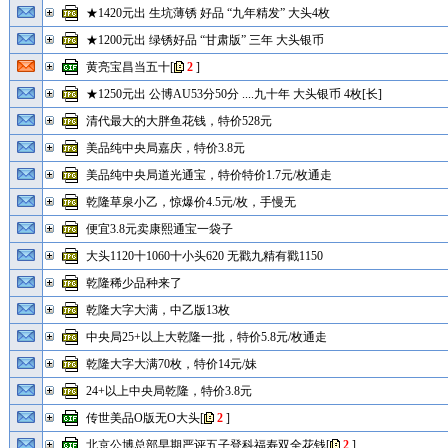
★1420元出 生坑薄锈 好品 “九年精发” 大头4枚
★1200元出 绿锈好品 “甘肃版” 三年 大头银币
黄亮宝昌当五十
[
2
]
★1250元出 公博AU53分50分 ....九十年 大头银币 4枚[长]
清代最大的大胖鱼花钱，特价528元
美品纯中央局嘉庆，特价3.8元
美品纯中央局道光通宝，特价特价1.7元/枚通走
乾隆草泉小乙，惊爆价4.5元/枚，手慢无
便宜3.8元卖康熙通宝一袋子
大头1120十1060十小头620 无戳九精有戳1150
乾隆稀少品种来了
乾隆大字大满，中乙版13枚
中央局25+以上大乾隆一批，特价5.8元/枚通走
乾隆大字大满70枚，特价14元/妹
24+以上中央局乾隆，特价3.8元
传世美品O版无O大头
[
2
]
北京公博总部早期严评五子登科福寿双全花钱
[
2
]