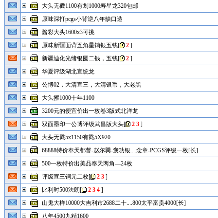
大头无戳1100有划1000寿星龙320包邮
原味深打pcgs小背逆八年缺口造
酱彩大头1600x3可挑
原味新疆面背五角星饷银五钱
[
2
]
新疆迪化光绪银圆二钱，五钱
[
2
]
华夏评级湖北宣统龙
公博02，大清宣三，大清银币，大老黑
大头擦1000十年1100
3200元的便宜价出一枚卷3版式北洋龙
双面墨印一公博评级武昌版大头
[
2
3
]
大头无戳5x1150有戳5X920
68888特价奉天都督-赵尔巽-褒功银....念章-PCGS评级一枚[长]
500一枚特价出美品奉天两角—24枚
评级宣三铜元二枚
[
2
3
]
比利时500法朗
[
2
3
4
]
山鬼大样10000大吉利市2688二十....800太平富贵4000[长]
八年4500九精1600