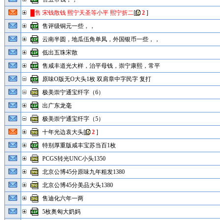
█售 宋钱散钱 熙宁天圣等小平 熙宁折二
[
2
]
售评级铜元一些，，
云南半圆，地瓜伍角单凤，外国银币一些，，
低出五珠宋散
售咸丰道光大样，治平母钱，崇宁康熙，常平
原味O版无O大头1枚 双肩章中字民字 复打
极美崇宁通宝纤字（6）
出广东龙毫
极美崇宁通宝纤字（5）
十年光边袁大头
[
2
]
特别厚重版咸丰宝苏当百1枚
PCGS转光UNC小头1350
北京公博45分原味九年粗发1380
北京公博45分美品大头1380
售迪化六年一两
5枚奥匈大奶妈