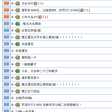
大头18个
[
2
3
]
唐军长1666元，云南龙988，外币2个乄160元
[
2
3
]
八年大头4个
[
2
3
]
. 银元大头两块
出售五帝钱5套
雍正通宝大字大满三离划1枚！！！！！！！！
永昌通宝
永昌通宝
康熙福一个
一帖银豪子
小头，大头和二十三年船洋
咸丰重宝泉十
雍正通宝苏局公博评级1枚！！！！！！！！
雍正五个好品
古钱币200枚
罕见PCGS 40分 吉林辛丑七钱二分双错银元！
5.6收一合旦角