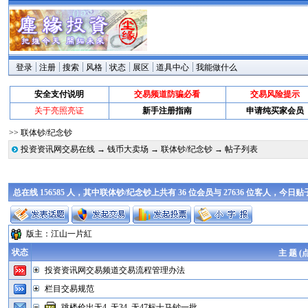
登录
注册
搜索
风格
状态
展区
道具中心
我能做什么
安全支付说明
交易频道防骗必看
交易风险提示
关于亮照亮证
新手注册指南
申请纯买家会员
>> 联体钞/纪念钞
投资资讯网交易在线
→
钱币大卖场
→
联体钞/纪念钞
→ 帖子列表
总在线 156585 人，其中联体钞/纪念钞上共有 36 位会员与 27636 位客人，今日
版主：
江山一片紅
状态
主 题 (
投资资讯网交易频道交易流程管理办法
栏目交易规范
跳楼价出无4. 无34. 无47标十马钞一批