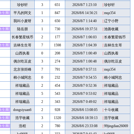
珍钞轩
3
651
2026/8/7 1:23:10
|
珍钞轩
救生圈]
平凡的阿文
1
847
2026/8/6 14:56:21
|
mqz354
我叫小麦呀
3
650
2026/8/7 1:14:40
|
辽宁小野
救生圈]
陆岳朋
1
730
2026/8/6 19:37:51
|
池善收藏
长春繁星钱币
2
177
2026/8/7 1:06:03
|
长春繁星钱币
救生圈]
吉林生生哥
7
1598
2026/8/7 1:04:39
|
吉林生生哥
山西执着
0
208
2026/8/7 1:00:49
|
山西执着
偶尔吃豆皮
3
274
2026/8/7 1:00:48
|
偶尔吃豆皮
北京张炬峰
7
791
2026/8/7 0:57:11
|
mqz354
棉小城阿忠
0
232
2026/8/7 0:54:55
|
棉小城阿忠
祥瑞藏品
2
454
2026/8/7 0:52:36
|
祥瑞藏品
祥瑞藏品
5
543
2026/8/7 0:53:02
|
祥瑞藏品
祥瑞藏品
2
343
2026/8/7 0:49:02
|
祥瑞藏品
救生圈]
dongsiyuan6
2
928
2026/8/6 13:08:05
|
十斗收藏
救生圈]
浩宇收藏
3
1320
2026/8/6 18:59:13
|
浩宇收藏
救生圈]
浩程
2
780
2026/8/6 23:33:08
|
99jingdian26069