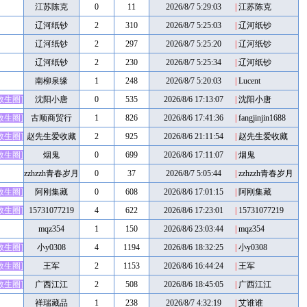
江苏陈克
0
11
2026/8/7 5:29:03
|
江苏陈克
辽河纸钞
2
310
2026/8/7 5:25:03
|
辽河纸钞
辽河纸钞
2
297
2026/8/7 5:25:20
|
辽河纸钞
辽河纸钞
2
230
2026/8/7 5:25:34
|
辽河纸钞
南柳泉缘
1
248
2026/8/7 5:20:03
|
Lucent
救生圈]
沈阳小唐
0
535
2026/8/6 17:13:07
|
沈阳小唐
救生圈]
古顺商贸行
1
826
2026/8/6 17:41:36
|
fangjinjin1688
救生圈]
赵先生爱收藏
2
925
2026/8/6 21:11:54
|
赵先生爱收藏
救生圈]
烟鬼
0
699
2026/8/6 17:11:07
|
烟鬼
zzhzzh青春岁月
0
37
2026/8/7 5:05:44
|
zzhzzh青春岁月
救生圈]
阿刚集藏
0
608
2026/8/6 17:01:15
|
阿刚集藏
救生圈]
15731077219
4
622
2026/8/6 17:23:01
|
15731077219
mqz354
1
150
2026/8/6 23:03:44
|
mqz354
救生圈]
小y0308
4
1194
2026/8/6 18:32:25
|
小y0308
救生圈]
王军
2
1153
2026/8/6 16:44:24
|
王军
救生圈]
广西江江
2
508
2026/8/6 18:45:05
|
广西江江
祥瑞藏品
1
238
2026/8/7 4:32:19
|
艾谁谁