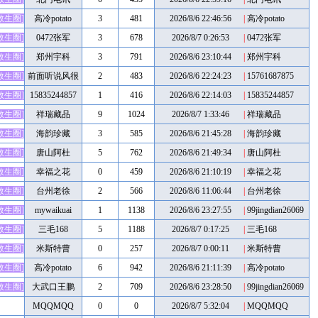
救生圈]
高冷potato
3
481
2026/8/6 22:46:56
|
高冷potato
救生圈]
0472张军
3
678
2026/8/7 0:26:53
|
0472张军
救生圈]
郑州宇科
3
791
2026/8/6 23:10:44
|
郑州宇科
救生圈]
前面听说风很
2
483
2026/8/6 22:24:23
|
15761687875
大
救生圈]
15835244857
1
416
2026/8/6 22:14:03
|
15835244857
救生圈]
祥瑞藏品
9
1024
2026/8/7 1:33:46
|
祥瑞藏品
救生圈]
海韵珍藏
3
585
2026/8/6 21:45:28
|
海韵珍藏
救生圈]
唐山阿杜
5
762
2026/8/6 21:49:34
|
唐山阿杜
救生圈]
幸福之花
0
459
2026/8/6 21:10:19
|
幸福之花
救生圈]
台州老徐
2
566
2026/8/6 11:06:44
|
台州老徐
救生圈]
mywaikuai
1
1138
2026/8/6 23:27:55
|
99jingdian26069
救生圈]
三毛168
5
1188
2026/8/7 0:17:25
|
三毛168
救生圈]
米斯特曹
0
257
2026/8/7 0:00:11
|
米斯特曹
救生圈]
高冷potato
6
942
2026/8/6 21:11:39
|
高冷potato
救生圈]
大武口王鹏
2
709
2026/8/6 23:28:50
|
99jingdian26069
MQQMQQ
0
0
2026/8/7 5:32:04
|
MQQMQQ