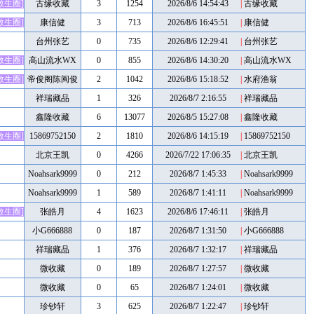
救生圈]
古缘收藏
3
1254
2026/8/6 14:54:43
|
古缘收藏
救生圈]
康信健
3
713
2026/8/6 16:45:51
|
康信健
台州张艺
0
735
2026/8/6 12:29:41
|
台州张艺
救生圈]
高山流水WX
0
855
2026/8/6 14:30:20
|
高山流水WX
救生圈]
帝俊阁陈闽俊
2
1042
2026/8/6 15:18:52
|
水府渔翁
祥瑞藏品
1
326
2026/8/7 2:16:55
|
祥瑞藏品
鑫隆收藏
6
13077
2026/8/5 15:27:08
|
鑫隆收藏
救生圈]
15869752150
2
1810
2026/8/6 14:15:19
|
15869752150
北京王凯
0
4266
2026/7/22 17:06:35
|
北京王凯
Noahsark9999
0
212
2026/8/7 1:45:33
|
Noahsark9999
Noahsark9999
1
589
2026/8/7 1:41:11
|
Noahsark9999
救生圈]
张皓月
4
1623
2026/8/6 17:46:11
|
张皓月
小G666888
0
187
2026/8/7 1:31:50
|
小G666888
祥瑞藏品
1
376
2026/8/7 1:32:17
|
祥瑞藏品
微收藏
0
189
2026/8/7 1:27:57
|
微收藏
微收藏
0
65
2026/8/7 1:24:01
|
微收藏
珍钞轩
3
625
2026/8/7 1:22:47
|
珍钞轩