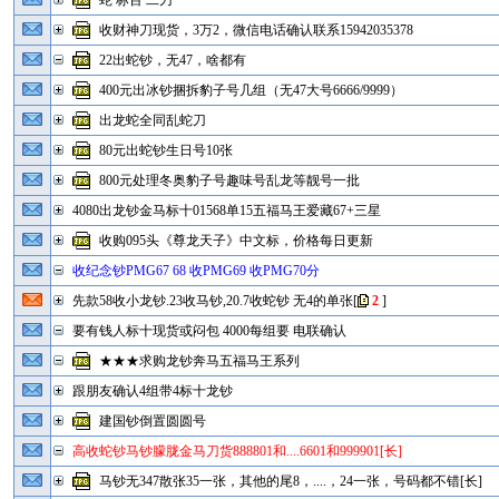
蛇 标百 二刀
收财神刀现货，3万2，微信电话确认联系15942035378
22出蛇钞，无47，啥都有
400元出冰钞捆拆豹子号几组（无47大号6666/9999）
出龙蛇全同乱蛇刀
80元出蛇钞生日号10张
800元处理冬奥豹子号趣味号乱龙等靓号一批
4080出龙钞金马标十01568单15五福马王爱藏67+三星
收购095头《尊龙天子》中文标，价格每日更新
收纪念钞PMG67 68 收PMG69 收PMG70分
先款58收小龙钞.23收马钞,20.7收蛇钞 无4的单张
[
2
]
要有钱人标十现货或闷包 4000每组要 电联确认
★★★求购龙钞奔马五福马王系列
跟朋友确认4组带4标十龙钞
建国钞倒置圆圆号
高收蛇钞马钞朦胧金马刀货888801和....6601和999901[长]
马钞无347散张35一张，其他的尾8，....，24一张，号码都不错[长]