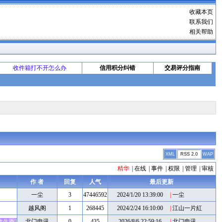
收藏本页
联系我们
相关帮助
收件箱打不开怎么办
信用积分纠错
交易评分指南
XML
RSS 2.0
WAP
精华
|
在线
|
事件
|
权限
|
管理
|
审核
作 者
回复
人气
最后更新
一尘
3
47446592
2024/1/20 13:39:00
|
一尘
越风阁
1
268445
2024/2/24 16:10:00
|
江山一片紅
救生圈]
北门电讯
0
435
2026/8/6 22:59:16
|
北门电讯