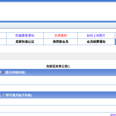
防骗重要通知
交易规则
如何上传图片
卖家快速认证
推荐新会员
会员续费通知
当前还未有公告
()
贴子
4
[
显示详细列表
]
点
即可展开贴子列表)
[
大