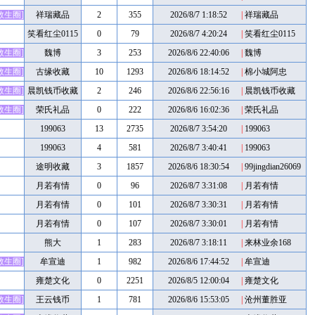
救生圈]
祥瑞藏品
2
355
2026/8/7 1:18:52
|
祥瑞藏品
笑看红尘0115
0
79
2026/8/7 4:20:24
|
笑看红尘0115
救生圈]
魏博
3
253
2026/8/6 22:40:06
|
魏博
救生圈]
古缘收藏
10
1293
2026/8/6 18:14:52
|
棉小城阿忠
救生圈]
晨凯钱币收藏
2
246
2026/8/6 22:56:16
|
晨凯钱币收藏
救生圈]
荣氏礼品
0
222
2026/8/6 16:02:36
|
荣氏礼品
199063
13
2735
2026/8/7 3:54:20
|
199063
199063
4
581
2026/8/7 3:40:41
|
199063
途明收藏
3
1857
2026/8/6 18:30:54
|
99jingdian26069
月若有情
0
96
2026/8/7 3:31:08
|
月若有情
月若有情
0
101
2026/8/7 3:30:31
|
月若有情
月若有情
0
107
2026/8/7 3:30:01
|
月若有情
熊大
1
283
2026/8/7 3:18:11
|
来林业余168
救生圈]
牟宣迪
1
982
2026/8/6 17:44:52
|
牟宣迪
雍楚文化
0
2251
2026/8/5 12:00:04
|
雍楚文化
救生圈]
王云钱币
1
781
2026/8/6 15:53:05
|
沧州董胜亚