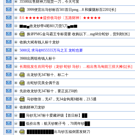
35500出售财神刀现货一刀，今天可发
3999便宜出马钞标百501首日pmg....8 和朦胧标百2201[长]
8.6 ★★★★★提价收马钞〔五路财神〕★★★★★
▇▆▄收龙钞带4尾801刀货5刀▄▆▇
换评PMG金马霸王专标需要 收购以下....mg68分蛇钞，货到秒[长]
收购大斌有钱人标十龙钞
5000元 求马钞055555万马之王 龙蛇也要
3900出两组有钱人标十
长期批发生肖同号钞（龙钞 蛇钞 马钞）....租出售马甸前三排大摊位[长]
出龙钞无347标十、标二十
出蛇钞完美全偶千连
先款收龙钞无347标十，要正反250的
马钞散张，无47，无34金钩尾8都有，23.5通
收购财神刀龙钞
██ 马钞无347标十爱藏评级【首日标】██
██ 低价出售：航天钞豹子号 ，70周年钞██
██████████出马钞五福倒置发财刀