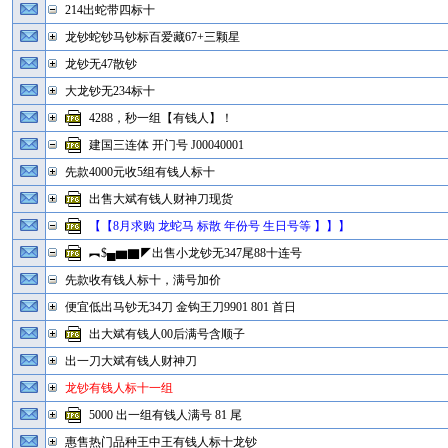
214出蛇带四标十
龙钞蛇钞马钞标百爱藏67+三颗星
龙钞无47散钞
大龙钞无234标十
4288，秒一组【有钱人】！
建国三连体 开门号 J00040001
先款4000元收5组有钱人标十
出售大斌有钱人财神刀现货
【【8月求购 龙蛇马 标散 年份号 生日号等 】】】
︻$▄▆▇◤出售小龙钞无347尾88十连号
先款收有钱人标十，满号加价
便宜低出马钞无34刀 金钩王刀9901 801 首日
出大斌有钱人00后满号含顺子
出一刀大斌有钱人财神刀
龙钞有钱人标十一组
5000 出一组有钱人满号 81 尾
惠售热门品种王中王有钱人标十龙钞