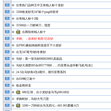
出售热门品种王中王有钱人标十龙钞
3200收龙钞无347标十pmg68首评
出有钱人标十2组
35500出一刀财神刀，现货
出两组有钱人标十
求购、；连体钞 炮筒 纪念钞
出PMG麻姑纳福和龙游天下小龙钞
出无347尾号8的冬奥钞
马钞：第一张马钞000020001及副品
马钞大满贯095头095777888，....95至尊头连环豹飞机号[长]
24.5出马钞有4无4尾95，尾95至尊系列
出039蛇三标十
收金熊祥龙
680元/张，出小龙钞金马号pMG68分
求购蛇钞，马钞大号刀货
3200一刀特价出马无四七—601.901爱藏-6刀