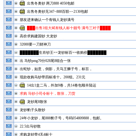
出售冬奥钞 两刀888 4050包邮
出售冬奥钞无347~888百联~~2130包邮
朋友进来确认一个有钱人龙钞满号
███出售1组大斌有钱人标十靓号 满号三对子████
高价求购建国钞 大龙钞
32000要一刀财神刀
███████生肖钞王==龙钞标百==收购价███████
出 马钞pmg70分028尾8组合一张
出蛇钞，如意，倒影，天马王狮子号，标百，
现款收购马钞带四标准十。200组。231元
14出1盒二马，外加9卷，共14卷包顺丰陆运
求购 马钞小司令标十，散张，刀货
龙钞尾8散张
龙钞豹子头散钞
24年小龙钞，尾888豹子号，号码054809888，包邮。
22.5出马钞散
求购龙钞带4无4标十