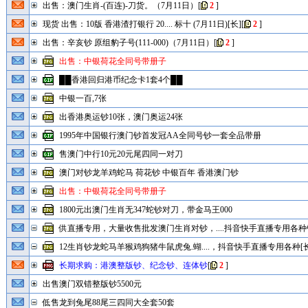
出售：澳门生肖-(百连)-刀货。（7月11日）
[
2
]
现货 出售：10版 香港渣打银行 20.... 标十 (7月11日)[长]
[
2
]
出售：辛亥钞 原组豹子号(111-000)（7月11日）
[
2
]
出售：中银荷花全同号带册子
██香港回归港币纪念卡1套4个██
中银一百,7张
出香港奥运钞10张，澳门奥运24张
1995年中国银行澳门钞首发冠AA全同号钞一套全品带册
售澳门中行10元20元尾四同一对刀
澳门对钞龙羊鸡蛇马 荷花钞 中银百年 香港澳门钞
出售：中银荷花全同号带册子
1800元出澳门生肖无347蛇钞对刀，带金马王000
供直播专用，大量收售批发澳门生肖对钞，....抖音快手直播专用各种钞
12生肖钞龙蛇马羊猴鸡狗猪牛鼠虎兔.蝴....，抖音快手直播专用各种[长
长期求购：港澳整版钞、纪念钞、连体钞
[
2
]
出售澳门双错整版钞5500元
低售龙到兔尾88尾三四同大全套50套