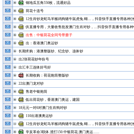
铜地瓜五角550枚，流通好品
荷花十连号
12生肖钞龙蛇马羊猴鸡狗猪牛鼠虎兔.蝴....，抖音快手直播专用各种[长
供直播专用，大量收售批发澳门生肖对钞，....抖音快手直播专用各种钞
出售：中银荷花全同号带册子
出：香港澳门奥运钞
长期求购：港澳整版钞、纪念钞、连体钞
出2张荷花钞年份号
出汇丰三连体好号好
长期收购：荷花炮筒整版钞
22出澳门龙对钞
售老中银炮筒
低出荷花钞，香港澳门奥运，建国
18元元一对6对澳门生肖狗对钞
110出港澳奥运钞
12生肖钞龙蛇马羊猴鸡狗猪牛鼠虎兔.蝴....，抖音快手直播专用各种[长
辛亥革命3联体.渣打150.中银荷花.澳门奥运.......