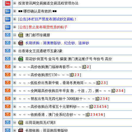
投资资讯网交易频道交易流程管理办法
■■ 哪些确认是有效的 ■■
[公告]本栏目严禁发布测试钞交易帖！
[公告] 禁止发布期货性质的帖子
澳门邮币珍藏册
长期求购：港澳整版钞、纪念钞、连体钞
出香港女王流通硬币五豪2豪
荷花钞 倒置号 金马号 朦胧 澳门奥运豹子号 年份号 高分
～ ～ ～高价收购澳门福禄寿套币～ ～ ～
[
2
]
～ ～ ～高价收购渣打150～ ～ ～
[
2
3
]
～ ～ ～低低价出售新中银，香港冬奥炮筒～ ～ ～
[
2
3
]
～ ～ ～全网最高价收购百年辛亥 散，十连，刀，捆～ ～ ～
[
2
3
4
]
～ ～ ～替友出售马无四七标十 500组标十～ ～ ～
[
2
3
4
]
～ ～ ～高价收购台湾省五十元塑料钞～ ～ ～
[
2
3
4
5
6
]
～ ～ ～收购香港，澳门全系纪念钞～ ～ ～
[
2
3
4
5
6
]
出荷花炮筒无47尾8
长期收购：荷花炮筒整版钞