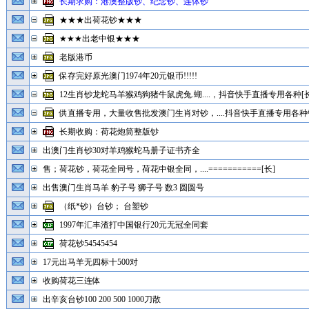
长期求购：港澳整版钞、纪念钞、连体钞
★★★出荷花钞★★★
★★★出老中银★★★
老版港币
保存完好原光澳门1974年20元银币!!!!!
12生肖钞龙蛇马羊猴鸡狗猪牛鼠虎兔.蝴....，抖音快手直播专用各种[长
供直播专用，大量收售批发澳门生肖对钞，....抖音快手直播专用各种钞
长期收购：荷花炮筒整版钞
出澳门生肖钞30对羊鸡猴蛇马册子证书齐全
售；荷花钞，荷花全同号，荷花中银全同，....===========[长]
出售澳门生肖马羊 豹子号 狮子号 数3 圆圆号
（纸*钞）台钞； 台塑钞
1997年汇丰渣打中国银行20元无冠全同套
荷花钞54545454
17元出马羊无四标十500对
收购荷花三连体
出辛亥台钞100 200 500 1000刀散