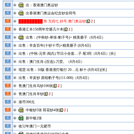
出：香港澳门奥运钞
出香港澳门奥运会纪念钞全同号
█████████ 售 无四七 好号 澳门奥运钞
[
2
]
香港汇丰150周年空册几十本
[
2
]
出售：(中秋钞-单张-豹子号)+ 精美册子（8月4日）
出售：辛亥百年(十钞十币)+精美册子 (8月4日)
出售：(中秋-元宵-阅兵):节日小全套....子 尾3同（8月4日）[长]
出售：澳门生肖-(百连)-刀货。（8月4日）
现货 出售：10版 香港渣打银行 20....元 标十 (8月4日)[长]
出售：辛亥钞 原组豹子号(111-000)（8月4日）
售澳门生肖马钞196张
[
2
]
售澳门生肖羊钞
[
2
]
港币390元
中银钞5张 荷花钞4张
[
2
]
新中银2张
收52年澳门一元硬币