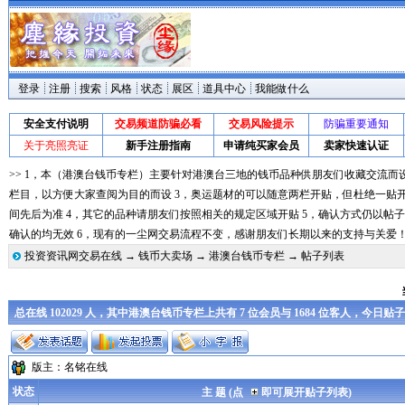
登录
注册
搜索
风格
状态
展区
道具中心
我能做什么
安全支付说明
交易频道防骗必看
交易风险提示
防骗重要通知
关于亮照亮证
新手注册指南
申请纯买家会员
卖家快速认证
>> 1，本（港澳台钱币专栏）主要针对港澳台三地的钱币品种供朋友们收藏交流而
栏目，以方便大家查阅为目的而设 3，奥运题材的可以随意两栏开贴，但杜绝一贴
间先后为准 4，其它的品种请朋友们按照相关的规定区域开贴 5，确认方式仍以帖
确认的均无效 6，现有的一尘网交易流程不变，感谢朋友们长期以来的支持与关爱
投资资讯网交易在线
→
钱币大卖场
→
港澳台钱币专栏
→ 帖子列表
总在线 102029 人，其中港澳台钱币专栏上共有 7 位会员与 1684 位客人，今日贴
版主：
名铭在线
状态
主 题 (点
即可展开贴子列表)