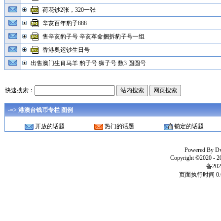
荷花钞2张，320一张
辛亥百年豹子888
售辛亥豹子号 辛亥革命捆拆豹子号一组
香港奥运钞生日号
出售澳门生肖马羊 豹子号 狮子号 数3 圆圆号
快速搜索：
-=> 港澳台钱币专栏 图例
开放的话题
热门的话题
锁定的话题
Powered By
D
Copyright ©2020 - 
备202
页面执行时间 0.6