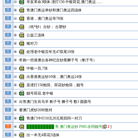
辛亥革命3联体.渣打150.中银荷花.澳门奥运.......
售澳门奥运单钞和澳门奥运四连体
香港，澳门奥运等78张
（纸*钞）台钞； 台塑钞
公益三连体
猴对刀
处理老中银百年无47双尾10张
求购一些港澳台各种纪念钞尾狮子号（豹子号）
中银一百,7张
出香港奥运钞10张，澳门奥运24张
卖渣打150炮筒、荷花钞炮筒，靓号
靓号荷花 老中银
出售澳门生肖马羊 豹子号 狮子号 数3 圆圆号
要澳门虎钞20对散对
售澳门中行10元20元尾四同一对刀
██████████ 售 澳门奥运钞 PMG全同靓号
[
2
]
出一本无4荷花3连体