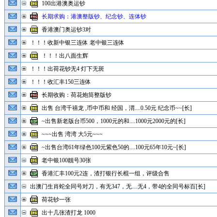
100出港澳奥运钞
长期求购：港澳整版钞、纪念钞、连体钞
香港澳门奥运钞3对
！！！收新中银三连体 老中银三连体
！！！出八面生辉
！！！出荷花钞无4 灯下无斑
！！！收汇丰150三连体
长期收购：荷花炮筒整版钞
出售 台湾千禧龙 ,币中币和 经国，渭....0.50元 纪念币~~[长]
~出售新老版台币500，1000元的和....1000元2000元的[长]
~~~出售 湾湾 大5元~~~
~出售台湾61年绿色100元紫色50的....100元65年10元~[长]
老中银100靓号30张
香港汇丰100元2连，渣打银行长棍一组，评级合售
出澳门生肖蛇全同号对刀，有无347，无....无4，带4的全同号标百[长]
荷花钞一张
出十几张渣打龙 1000