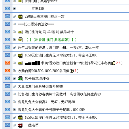
香港 澳门 奥运钞10张
————汇丰150————
220快出香港澳门奥运一对
===低出香港奥运钞===
澳门生肖蛇 马 羊 猴 鸡 靓号标十
【【【出香港 澳门 奥运单张】】】
97年回归装的香港，澳门硬币册。一共8本。20元一本
1850元出澳门生肖无347蛇钞对刀，带金马王000
▅▆▇██ 求购:香港澳门奥运新老中银渣打荷花汇丰冬奥
[
2
3
]
收购台湾200-500-1000-2000各面值
[
2
]
靓号荷花 老中银
大量收澳门生肖钞倒置号尾88
低售澳门生肖钞各类标十及散对，高价回收任何生肖钞
售龙到兔大全套高4，无47，无47尾88
售龙到兔大全套豹子号狮子号尾88，000-999
1850元出澳门生肖无347蛇钞对刀，带金马王000
一些港币