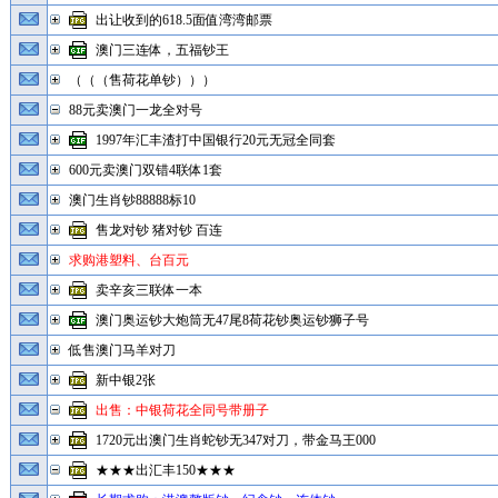
出让收到的618.5面值湾湾邮票
澳门三连体，五福钞王
（（（售荷花单钞）））
88元卖澳门一龙全对号
1997年汇丰渣打中国银行20元无冠全同套
600元卖澳门双错4联体1套
澳门生肖钞88888标10
售龙对钞 猪对钞 百连
求购港塑料、台百元
卖辛亥三联体一本
澳门奥运钞大炮筒无47尾8荷花钞奥运钞狮子号
低售澳门马羊对刀
新中银2张
出售：中银荷花全同号带册子
1720元出澳门生肖蛇钞无347对刀，带金马王000
★★★出汇丰150★★★