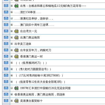
出售：台粮农和蒋公和铜地瓜1/2元铜5角兰花等等~~~
……渣打150单张……
……港澳纪念单钞，连体钞…，
……澳门回归十周年三连𠇲……
出台湾大一元
出澳门奥运炮筒
出辛亥三连体
出辛亥百年刀，鸡猴对刀
香港澳门奥运一对
（（（低售猴鸡对刀）））
（（售1龙对刀圆圆雷达号））
（（17元/对售鸡钞标十尾3同2700对））
（（批发零售12生肖大全套全部尾3同））
1997年汇丰渣打中国银行20元无冠全同套
收香港奥运炮筒，澳门奥运炮筒，四连体
卖港澳台索契标十