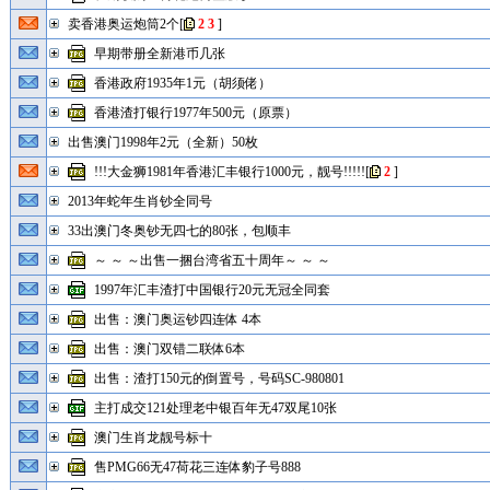
卖香港奥运炮筒2个
[
2
3
]
早期带册全新港币几张
香港政府1935年1元（胡须佬）
香港渣打银行1977年500元（原票）
出售澳门1998年2元（全新）50枚
!!!大金狮1981年香港汇丰银行1000元，靓号!!!!!
[
2
]
2013年蛇年生肖钞全同号
33出澳门冬奥钞无四七的80张，包顺丰
～ ～ ～出售一捆台湾省五十周年～ ～ ～
1997年汇丰渣打中国银行20元无冠全同套
出售：澳门奥运钞四连体 4本
出售：澳门双错二联体6本
出售：渣打150元的倒置号，号码SC-980801
主打成交121处理老中银百年无47双尾10张
澳门生肖龙靓号标十
售PMG66无47荷花三连体豹子号888