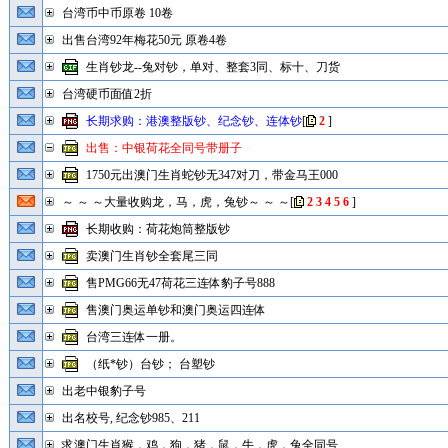
台湾币中币原卷 10卷
出售台湾92年梅花50元 原卷4卷
生肖钞龙--兔对钞，单对、整套3同、标十、刀货
台湾硬币面值2折
长期求购：港澳整版钞、纪念钞、连体钞
[
2
]
出售：中银荷花全同号带册子
1750元出澳门生肖蛇钞无347对刀，带金马王000
～ ～ ～大量收购龙，马，虎，兔钞～ ～ ～
[
2
3
4
5
6
]
长期收购：荷花炮筒整版钞
卖澳门生肖钞全套尾三同
售PMG66无47荷花三连体豹子号888
售澳门奥运单钞和澳门奥运四连体
台湾三连体一册。
（纸*钞）台钞； 台塑钞
出老中银豹子号
出名校号, 纪念钞985、211
求澳门生肖猴，鸡，狗，猪，鼠，牛，虎，兔全同号