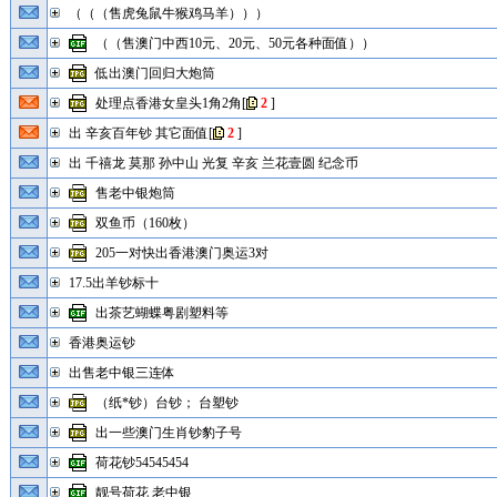
（（（售虎兔鼠牛猴鸡马羊）））
（（售澳门中西10元、20元、50元各种面值））
低出澳门回归大炮筒
处理点香港女皇头1角2角
[
2
]
出 辛亥百年钞 其它面值
[
2
]
出 千禧龙 莫那 孙中山 光复 辛亥 兰花壹圆 纪念币
售老中银炮筒
双鱼币（160枚）
205一对快出香港澳门奥运3对
17.5出羊钞标十
出茶艺蝴蝶粤剧塑料等
香港奥运钞
出售老中银三连体
（纸*钞）台钞； 台塑钞
出一些澳门生肖钞豹子号
荷花钞54545454
靓号荷花 老中银