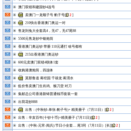
澳门双错和建国钞4连号
卖澳门一龙顺子号 豹子号
[
2
]
210快出香港澳门奥运一对
售龙到兔大全套高4，无47，无47尾88
5500元售龙钞中银炮筒
香港澳门奥运钞 带册 110元通打 啥号都有
215出香港澳门奥运钞
600元卖澳门双错4联体1套
收购港澳炮筒，四连体
莫那鲁道 蒋经国 千禧龙 蒋渭水
低价售卖澳门生肖鸡、猴刀货 对刀
集邮总公司香港新铸普通钱币套装一套
出荷花钞888
出售：(中秋钞-单张-豹子号)+ 精美册子（7月11日）
[
2
]
出售：辛亥百年(十钞十币)+精美册子 (7月11日)
[
2
]
出售：(中秋-元宵-阅兵):节日小全套.... 尾3同（7月11日）[长]
[
2
]