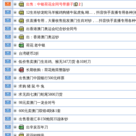
出售：中银荷花全同号带册子
[
2
]
12生肖钞龙蛇马羊猴鸡狗猪牛鼠虎兔.蝴....，抖音快手直播专用各种[长
供直播专用，大量收售批发澳门生肖对钞，....抖音快手直播专用各种钞
出香港澳门奥运会纪念钞全同号
出：香港澳门奥运钞
荷花 老中银
台湾硬币2折
低价售卖澳门生肖鸡、猴无347刀货 各10对刀
长期收购：荷花炮筒整版钞
出售澳门中国银行500元样票
求购 猪 鼠 牛 兔
求无四七澳门蛇尾5800刀货
98元卖澳门一龙全对号
600元卖澳门双错4联体1套
出售香港汇丰150炮筒35连体钞
出辛亥百年刀
荷花钞靓号