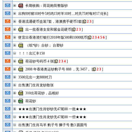
长期收购：荷花炮筒整版钞
出狗9对猪10对牛5对鸡15对羊10对....对共75对每对17.6[长]
香港流通硬币盒装7套，港澳携手硬币3套
[
2
3
]
出一批香港女皇和紫金花硬币
[
2
3
]
便宜出香港渣打银行2018年版500和1000纸币
[
2
3
4
5
6
]
（纸*钞）台钞； 台塑钞
！！！出汇丰150
荷花钞号码币 4 张
[
2
3
4
]
2008 年香港奥运钞豹子号 888 ，无 3457 。
[
2
3
]
3500元出一龙888对刀
出售澳门生肖龙钞散张
310出荷花钞，品相好
荷花钞
★★★出澳门生肖钞钞无47尾88 一批★★★
★★★出澳门生肖龙钞无47尾88 一些★★★
出售澳门生肖马羊 豹子号 狮子号 数3 圆圆号