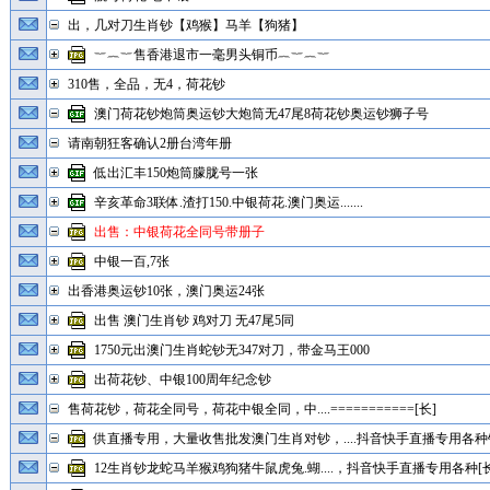
出，几对刀生肖钞【鸡猴】马羊【狗猪】
︸︷︸售香港退市一毫男头铜币︷︸︷︸
310售，全品，无4，荷花钞
澳门荷花钞炮筒奥运钞大炮筒无47尾8荷花钞奥运钞狮子号
请南朝狂客确认2册台湾年册
低出汇丰150炮筒朦胧号一张
辛亥革命3联体.渣打150.中银荷花.澳门奥运.......
出售：中银荷花全同号带册子
中银一百,7张
出香港奥运钞10张，澳门奥运24张
出售 澳门生肖钞 鸡对刀 无47尾5同
1750元出澳门生肖蛇钞无347对刀，带金马王000
出荷花钞、中银100周年纪念钞
售荷花钞，荷花全同号，荷花中银全同，中....===========[长]
供直播专用，大量收售批发澳门生肖对钞，....抖音快手直播专用各种钞
12生肖钞龙蛇马羊猴鸡狗猪牛鼠虎兔.蝴....，抖音快手直播专用各种[长