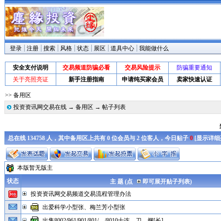
登录
注册
搜索
风格
状态
展区
道具中心
我能做什么
安全支付说明
交易频道防骗必看
交易风险提示
防骗重要通知
关于亮照亮证
新手注册指南
申请纯买家会员
卖家快速认证
>> 备用区
投资资讯网交易在线
→
备用区
→ 帖子列表
总在线 134758 人，其中备用区上共有 0 位会员与 2 位客人，今日贴子
0
[
显示详细
本版暂无版主
状态
主 题 (点
即可展开贴子列表)
投资资讯网交易频道交易流程管理办法
出爱科学小型张、梅兰芳小型张
出售8002/961/901/801/..../8010十连、刀、捆[长]