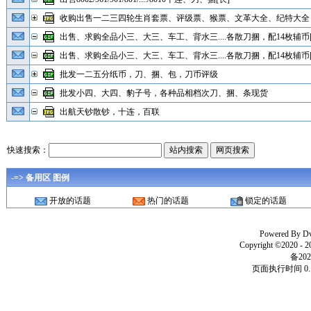
收购出售一二三四轮生肖套票、评级票、猴票、文革大全、纪特大全
出售、求购全品小三、大三、车工、背水三....各散刀捆，配14枚辅币[
出售、求购全品小三、大三、车工、背水三....各散刀捆，配14枚辅币[
批发一二五分纸币，刀、捆、包，刀币评级
批发小四、大四、豹子号，各种品相档次刀、捆、条现货
出航天钞散钞，十连，百联
快速搜索：
-=> 备用区 图例
开放的话题
热门的话题
锁定的话题
Powered By
D
Copyright ©2020 - 
备202
页面执行时间 0.1