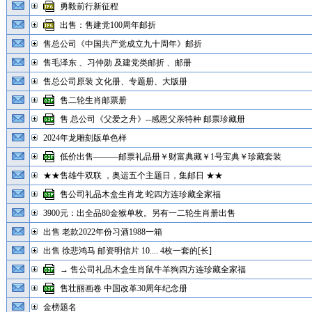
勇毅前行新征程
出售：售建党100周年邮折
售总公司《中国共产党成立九十周年》邮折
售毛泽东 、习仲勋 及建党类邮折 、邮册
售总公司原装 文化册、专题册、大版册
售二轮生肖邮票册
售 总公司《父爱之舟》--感恩父亲特种 邮票珍藏册
2024年龙雕刻版单色样
低价出售———邮票礼品册￥财富典藏￥1号宝典￥珍藏套装
★★售雄牛双联 ，奥运五个主题日，集邮日 ★★
售公司礼品木盒生肖龙 蛇四方连珍藏全家福
3900元：出全品80金猴单枚。另有一二轮生肖册出售
出售 老款2022年份习酒1988一箱
出售 徐悲鸿马 邮资明信片 10.... 4枚一套的[长]
→ 售公司礼品木盒生肖鼠牛羊狗四方连珍藏全家福
售壮丽画卷 中国改革30周年纪念册
金榜题名