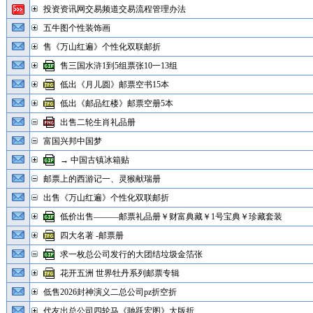
投资资讯网交易频道交易流程管理办法
五牛图个性装饰画
售《万山红遍》个性化双联邮折
售三国水浒1到5组票张10一13组
低出《月儿圆》邮票空书15本
低出《邮品红楼》邮票空册5本
出售二轮生肖礼品册
富国兴邦中国梦
→ 中国古镇冰箱贴
邮票上的西游记一、灵猴献瑞册
出售《万山红遍》个性化双联邮折
低价出售———邮票礼品册￥财富典藏￥1号宝典￥珍藏套装
四大名著 -邮票册
求一枚总公司发行的大团结垃圾金箔张
花开五洲 世界牡丹系列邮票专辑
低售2026封神演义二总公司pz折空折
代友出总公司四轮马《驰跃宏图》大版折