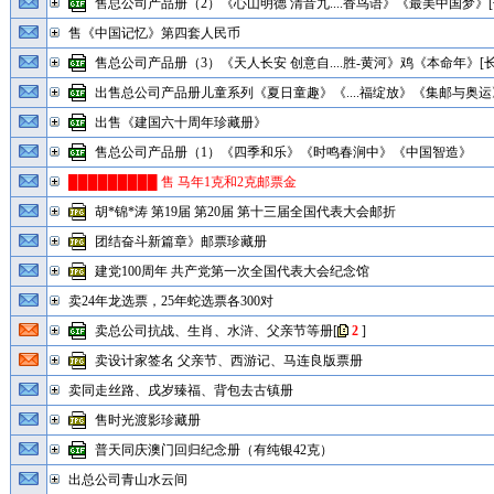
售总公司产品册（2）《心山明德 清音九....香鸟语》《最美中国梦》[
售《中国记忆》第四套人民币
售总公司产品册（3）《天人长安 创意自....胜-黄河》鸡《本命年》[长
出售总公司产品册儿童系列《夏日童趣》《....福绽放》《集邮与奥运》
出售《建国六十周年珍藏册》
售总公司产品册（1）《四季和乐》《时鸣春涧中》《中国智造》
█████████ 售 马年1克和2克邮票金
胡*锦*涛 第19届 第20届 第十三届全国代表大会邮折
团结奋斗新篇章》邮票珍藏册
建党100周年 共产党第一次全国代表大会纪念馆
卖24年龙选票，25年蛇选票各300对
卖总公司抗战、生肖、水浒、父亲节等册
[
2
]
卖设计家签名 父亲节、西游记、马连良版票册
卖同走丝路、戌岁臻福、背包去古镇册
售时光渡影珍藏册
普天同庆澳门回归纪念册（有纯银42克）
出总公司青山水云间