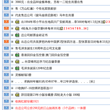
3980元：出全品80金猴单枚。另有一二轮生肖册出售
售《万山红遍》个性化双联邮折
代友售总公司《骏马奋蹄启新程》马年生肖册
出1994年邓小平出生地四川广安邮局发....章500对每对1.5元[长]
[
2
3
4轮兔大小版空册6本每本10元
[
2
3
4
5
6
7
8
9
....
14
]
总公司邮票金砖证书
出总公司共筑梦想内有中国梦2型张四方连....型张票首日封每本33元[
2
3
4
5
6
7
8
9
....
14
]
售毛泽东诞生130周年总公司文化册
香港回归金箔空册.澳门回归金箔空册
→ 向雷锋同志学习纪念徽章册
毛泽东诞辰120年纪念册
灵猴献瑞3册
、、、求购80年猴81鸡 85年87年....年22年评选张、、、、[长]
////收购07–16丝绸评选双连/////
辞旧迎新23年小版珍藏册 四轮龙大小版 100组
收购红邮珍藏1921
出总公司公价298元的江山如画长卷（5个品种）一体册