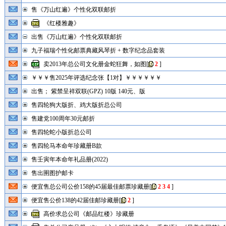
售《万山红遍》个性化双联邮折
《红楼雅趣》
出售《万山红遍》个性化双联邮折
九子福瑞个性化邮票典藏风琴折 + 数字纪念品套装
卖2013年总公司文化册金蛇狂舞，如图
[
2
]
￥￥￥售2025年评选纪念张【1对】￥￥￥￥￥￥
出售； 紫禁呈祥双联(GPZ) 10版 140元、版
售四轮狗大版折、鸡大版折总公司
售建党100周年30元邮折
售四轮蛇小版折总公司
售四轮马本命年珍藏册B款
售壬寅年本命年礼品册(2022)
售出圉图护邮卡
便宜售总公司公价158的45届最佳邮票珍藏册
[
2
3
4
]
便宜售公价138的42届佳邮珍藏册
[
2
]
高价求总公司《邮品红楼》珍藏册