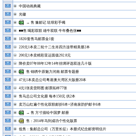
中国动画典藏
光徽
→ 售 豫邮记 珐琅彩手镯
■■售 喝彩双联 雄牛双联 牛年叠色张■■
1820/套售马邮票金1套
220元1本卖二轮十二生肖四方连带精美册2本
200元1本卖精彩亚运面值292.8元
降价卖07年08年12年14年丝绸评选双连几十版
售 锦绣中原魅力河南 邮票专题册
47元1本卖总公司粤港澳大湾区大版册20本
4元1张卖货郎图 邮票拓样77张
售马总公司文化册 每本150元 供2本
卖万山红遍个性化双联邮折6本+济南泉韵护邮卡6本
→ 售 方寸描绘中国梦 邮册
售：2014年马到成功个性化版票
低售：集邮总公司（万里长征）本册式纪念邮资明信片