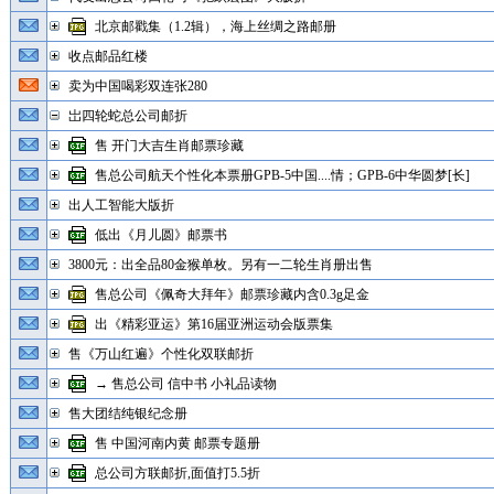
北京邮戳集（1.2辑），海上丝绸之路邮册
收点邮品红楼
卖为中国喝彩双连张280
岀四轮蛇总公司邮折
售 开门大吉生肖邮票珍藏
售总公司航天个性化本票册GPB-5中国....情；GPB-6中华圆梦[长]
出人工智能大版折
低出《月儿圆》邮票书
3800元：出全品80金猴单枚。另有一二轮生肖册出售
售总公司《佩奇大拜年》邮票珍藏内含0.3g足金
出《精彩亚运》第16届亚洲运动会版票集
售《万山红遍》个性化双联邮折
→ 售总公司 信中书 小礼品读物
售大团结纯银纪念册
售 中国河南内黄 邮票专题册
总公司方联邮折,面值打5.5折