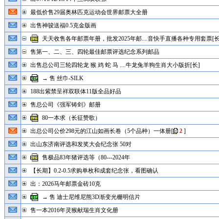
最低价售29届奥林匹克运动会世界邮票大全册
出售神骏送福0.5克金版画
天天收售各年邮票年册，批发2025年邮....音快手直播各种专用套票[长
售第一、二、三、四轮最佳邮票评选纪念系列邮品
出售总公司三轮四轮龙 猴 鸡 蛇 马 ....牛龙兔羊狗生肖大小版折[长]
→ 售 丝巾-SILK
188出紫禁呈祥双联体11版全品好品
售总公司《强军铸剑》邮册
80一本求（长征赞歌）
出总公司公价298元的江山如画长卷（5个品种）一体册
[
2
]
出山东济南评选和发奖大会纪念张 50对
售极品83年猪评选等（80---2024年
【长期】0.2-0.5求购单枚和成套纪念张，看图确认
出：2026马年邮票金砖10克
→ 售 迪士尼维尼熊3D渐变光栅明信片
售一本2016年灵猴献瑞生肖文化册