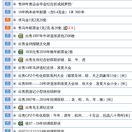
售08年奥运会夺金纪念折成就梦想/
16年狗本命年邮册（含0.4克金）1本 360/本
求马金1克2克20套..
售马年邮票金1克2克.各20套..
[
2
3
]
出售1997年牛评选张原包2500枚
出售金鸡报晓文化册
1830元售2016年猴年邮票金2套
出售生肖纪念钞双联折猪、鼠、牛、虎
出售14年马评选纪念张，发奖大会
出售GPZ个性化双联系列大全（紫禁呈祥....联，天之四象等13全）[长]
出售80年——24年评选张和发奖大会张....张大全，发奖大会小全）[长]
出售西游记小型张丝绢样张
出售2007年---2016年丝绸双联....，龙，蛇，马，羊，猴）[长]
出售毛主席纪念张
出售GPZ个性化双联：牛年，虎年，杭州....，十五运，抗战八十周年[长]
收07—16年丝绸双联张
出07/11/12/13/14年丝绸双联张