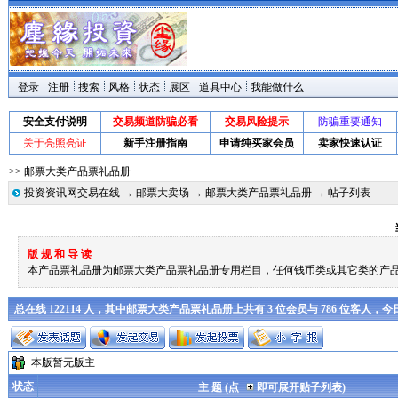
登录
注册
搜索
风格
状态
展区
道具中心
我能做什么
安全支付说明
交易频道防骗必看
交易风险提示
防骗重要通知
关于亮照亮证
新手注册指南
申请纯买家会员
卖家快速认证
>> 邮票大类产品票礼品册
投资资讯网交易在线
→
邮票大卖场
→
邮票大类产品票礼品册
→ 帖子列表
版 规 和 导 读
本产品票礼品册为邮票大类产品票礼品册专用栏目，任何钱币类或其它类的产
总在线 122114 人，其中邮票大类产品票礼品册上共有 3 位会员与 786 位客人，
本版暂无版主
状态
主 题 (点
即可展开贴子列表)