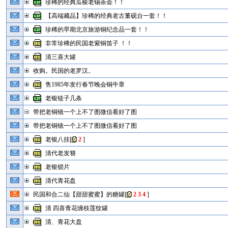
珍稀的经典瓜棱老锡茶壶！！
【高端藏品】珍稀的经典老古董砚台一套！！
珍稀的早期北京旅游铜纪念品一套！！
非常珍稀的民国老紫铜笛子 ！！
清三喜大罐
收购。民国的老罗汉。
售1985年发行春节晚会铜牛章
老银链子几条
带把老铜镜一个上不了图微信看好了图
带把老铜镜一个上不了图微信看好了图
老银八挂
[
2
]
清代老发簪
老银锁片
清代青花盘
民国和合二仙【甜甜蜜蜜】的糖罐
[
2
3
4
]
清 四喜青花缠枝莲纹罐
清、青花大盘