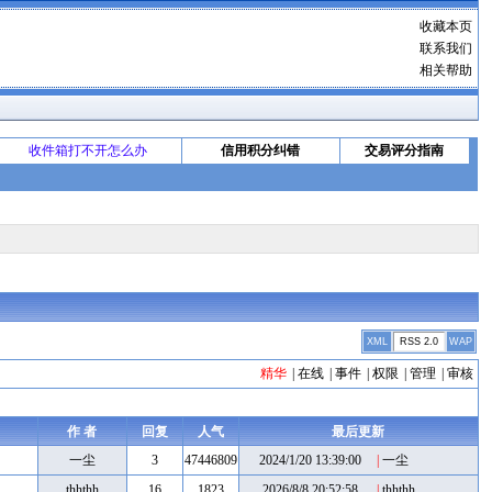
收藏本页
联系我们
相关帮助
收件箱打不开怎么办
信用积分纠错
交易评分指南
XML
RSS 2.0
WAP
精华
|
在线
|
事件
|
权限
|
管理
|
审核
作 者
回复
人气
最后更新
一尘
3
47446809
2024/1/20 13:39:00
|
一尘
thhthh
16
1823
2026/8/8 20:52:58
|
thhthh