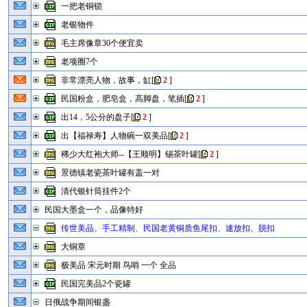
一把老铜锁
老银物件
毛主席像章30个便宜卖
老项圈7个
非常漂亮人物，故事，缸
[
2
]
民国粉盒，肥皂盒，高脚盘，笔插
[
2
]
出14，5公分的盘子
[
2
]
出【福禄寿】人物碗一双美品
[
2
]
稀少大红袍大师--【王顺明】锡茶叶罐
[
2
]
景德镇老瓷茶叶罐有盖一对
清代银针筒挂件2个
民国大墨盒一个，品像特好
传世美品、手工精制、民国老黄铜质鱼尾扣、速放扣、脱扣
大铜章
极美品 宋元时期 鸟哨 一个 全品
民国完美品2个瓷罐
日俄战争期间银盏