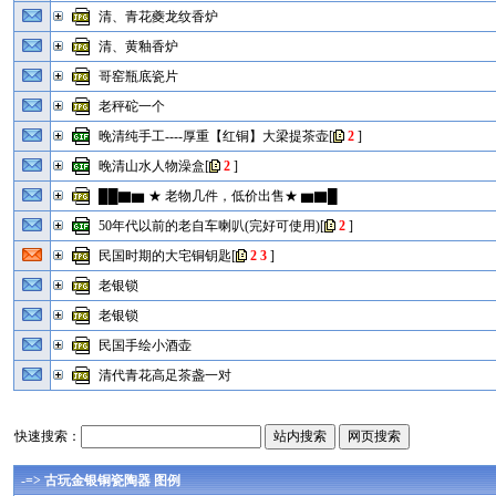
清、青花夔龙纹香炉
清、黄釉香炉
哥窑瓶底瓷片
老秤砣一个
晚清纯手工----厚重【红铜】大梁提茶壶
[
2
]
晚清山水人物澡盒
[
2
]
██▇▆ ★ 老物几件，低价出售★ ▆▇█
50年代以前的老自车喇叭(完好可使用)
[
2
]
民国时期的大宅铜钥匙
[
2
3
]
老银锁
老银锁
民国手绘小酒壶
清代青花高足茶盏一对
快速搜索：
-=> 古玩金银铜瓷陶器 图例