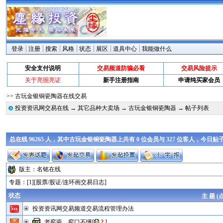
登录
注册
搜索
风格
状态
展区
道具中心
我能做什么
安全支付说明
交易频道防骗必看
交易风险提示
关于亮照亮证
新手注册指南
申请纯买家会员
>> 古玩金银铜瓷陶器在线交易
投资资讯网交易在线
→
其它品种大卖场
→
古玩金银铜瓷陶器
→ 帖子列表
总在线 96265 人，其中古玩金银铜瓷陶器上共有 0 位会员与 327 位客人，今日贴
版主：
名铭在线
专题：
[1][
股票/股证/连环画交易日志
]
状态
主 题 (
投资资讯网交易频道交易流程管理办法
老窑瓷，窑口不懂
[
2
]