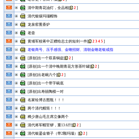
清中期青花油灯，全品相
[
2
]
清代银镶玛瑙帽饰
龙泉窑熏香炉
老壶
黄埔军校蒋中正赠给志士的短剑一件
[
2
3
4
5
]
老银商号、压手感强、金蟾招财、清朝金蟾老银戒指
[原创]出一个双喜铜盆
[
2
]
[原创]出一个清中晚期青花方形茶叶罐
[
2
]
[原创]出老碗六个
[
2
]
[原创]出一个带字碗底
[原创]出寿囍陶模一对
名家绘博古图瓶！！！
两个清代帽筒！！！
稀少唐山毛主席立像两个
清代将军帽官锣，重13.6斤
[
2
]
清代银鎏金簪子（带2颗玛瑙）
[
2
]