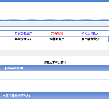
防骗重要通知
交易规则
如何上传图片
卖家快速认证
推荐新会员
会员续费通知
当前还未有公告
()
子
19
[
显示详细列表
]
点
即可展开贴子列表)