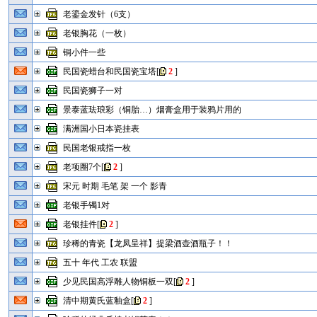
老鎏金发针（6支）
老银胸花（一枚）
铜小件一些
民国瓷蜡台和民国瓷宝塔
[
2
]
民国瓷狮子一对
景泰蓝珐琅彩（铜胎…）烟膏盒用于装鸦片用的
满洲国小日本瓷挂表
民国老银戒指一枚
老项圈7个
[
2
]
宋元 时期 毛笔 架 一个 影青
老银手镯1对
老银挂件
[
2
]
珍稀的青瓷【龙凤呈祥】提梁酒壶酒瓶子！！
五十 年代 工农 联盟
少见民国高浮雕人物铜板一双
[
2
]
清中期黄氏蓝釉盒
[
2
]